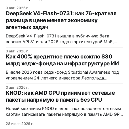
включая RuStore и F-Droid. Приложение поддерживает
3 авг. 2026 г.
установку через Session Installer, Root или Shizuku, но
DeepSeek V4-Flash-0731: как 76-кратная
требует ручной проверки безопасности APK и зависит
разница в цене меняет экономику
от качества метаданных в источниках.
агентных задач
DeepSeek V4-Flash-0731 вышла в публичную бета-
версию API 31 июля 2026 года с архитектурой MoE,
контекстным окном 1M+ токенов и ценой ввода $0,14 за
3 авг. 2026 г.
1M токенов. При типичной агентной нагрузке модель
Как 400% кредитное плечо сожгло $30
обходится в $0,0096 за запуск против $0,7324 у Claude
млрд хедж-фонда на инфраструктуре ИИ
Opus 4.8, но уступает в задачах с vision и comp…
В июле 2026 года хедж-фонд Situational Awareness под
управлением 24-летнего инвестора Леопольда
Ашенбреннера ликвидировал большую часть портфеля,
3 авг. 2026 г.
потеряв $30 млрд за месяц. Причина — маржин-коллы
KNOD: как AMD GPU принимает сетевые
на фоне падения акций чипов и облачных провайдеров,
пакеты напрямую в память без CPU
купленных с плечом 400%.
Новый механизм KNOD в ядре Linux позволяет сетевым
картам записывать пакеты напрямую в память AMD GPU
через DMA-BUF, минуя системную память и
28 июля 2026 г.
центральный процессор. Технология снижает задержки