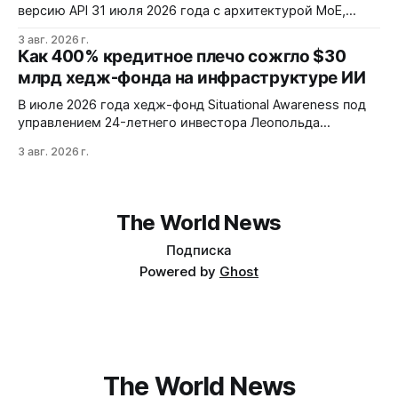
версию API 31 июля 2026 года с архитектурой MoE,
контекстным окном 1M+ токенов и ценой ввода $0,14 за
3 авг. 2026 г.
1M токенов. При типичной агентной нагрузке модель
Как 400% кредитное плечо сожгло $30
обходится в $0,0096 за запуск против $0,7324 у Claude
млрд хедж-фонда на инфраструктуре ИИ
Opus 4.8, но уступает в задачах с vision и comp…
В июле 2026 года хедж-фонд Situational Awareness под
управлением 24-летнего инвестора Леопольда
Ашенбреннера ликвидировал большую часть портфеля,
3 авг. 2026 г.
потеряв $30 млрд за месяц. Причина — маржин-коллы
на фоне падения акций чипов и облачных провайдеров,
купленных с плечом 400%.
The World News
Подписка
Powered by
Ghost
The World News