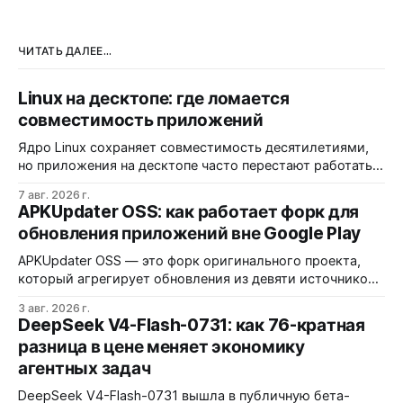
ЧИТАТЬ ДАЛЕЕ...
Linux на десктопе: где ломается
совместимость приложений
Ядро Linux сохраняет совместимость десятилетиями,
но приложения на десктопе часто перестают работать
из-за фрагментации окружений и библиотек.
7 авг. 2026 г.
Разработчики обвиняют GNOME и дистрибутивы в
APKUpdater OSS: как работает форк для
создании искусственных барьеров, а пользователи
обновления приложений вне Google Play
платят за это нестабильностью.
APKUpdater OSS — это форк оригинального проекта,
который агрегирует обновления из девяти источников,
включая RuStore и F-Droid. Приложение поддерживает
3 авг. 2026 г.
установку через Session Installer, Root или Shizuku, но
DeepSeek V4-Flash-0731: как 76-кратная
требует ручной проверки безопасности APK и зависит
разница в цене меняет экономику
от качества метаданных в источниках.
агентных задач
DeepSeek V4-Flash-0731 вышла в публичную бета-