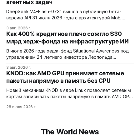
агентных задач
DeepSeek V4-Flash-0731 вышла в публичную бета-
версию API 31 июля 2026 года с архитектурой MoE,
контекстным окном 1M+ токенов и ценой ввода $0,14 за
3 авг. 2026 г.
1M токенов. При типичной агентной нагрузке модель
Как 400% кредитное плечо сожгло $30
обходится в $0,0096 за запуск против $0,7324 у Claude
млрд хедж-фонда на инфраструктуре ИИ
Opus 4.8, но уступает в задачах с vision и comp…
В июле 2026 года хедж-фонд Situational Awareness под
управлением 24-летнего инвестора Леопольда
Ашенбреннера ликвидировал большую часть портфеля,
3 авг. 2026 г.
потеряв $30 млрд за месяц. Причина — маржин-коллы
KNOD: как AMD GPU принимает сетевые
на фоне падения акций чипов и облачных провайдеров,
пакеты напрямую в память без CPU
купленных с плечом 400%.
Новый механизм KNOD в ядре Linux позволяет сетевым
картам записывать пакеты напрямую в память AMD GPU
через DMA-BUF, минуя системную память и
28 июля 2026 г.
центральный процессор. Технология снижает задержки
на 50% и разгружает CPU, но работает только на приём
данных и требует специфической настройки.
The World News