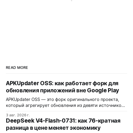
READ MORE
APKUpdater OSS: как работает форк для
обновления приложений вне Google Play
APKUpdater OSS — это форк оригинального проекта,
который агрегирует обновления из девяти источников,
включая RuStore и F-Droid. Приложение поддерживает
3 авг. 2026 г.
установку через Session Installer, Root или Shizuku, но
DeepSeek V4-Flash-0731: как 76-кратная
требует ручной проверки безопасности APK и зависит
разница в цене меняет экономику
от качества метаданных в источниках.