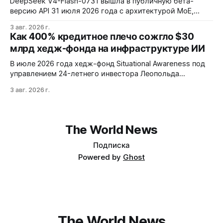
DeepSeek V4-Flash-0731 вышла в публичную бета-
версию API 31 июля 2026 года с архитектурой MoE,
контекстным окном 1M+ токенов и ценой ввода $0,14 за
3 авг. 2026 г.
1M токенов. При типичной агентной нагрузке модель
Как 400% кредитное плечо сожгло $30
обходится в $0,0096 за запуск против $0,7324 у Claude
млрд хедж-фонда на инфраструктуре ИИ
Opus 4.8, но уступает в задачах с vision и comp…
В июле 2026 года хедж-фонд Situational Awareness под
управлением 24-летнего инвестора Леопольда
Ашенбреннера ликвидировал большую часть портфеля,
3 авг. 2026 г.
потеряв $30 млрд за месяц. Причина — маржин-коллы
на фоне падения акций чипов и облачных провайдеров,
купленных с плечом 400%.
The World News
Подписка
Powered by
Ghost
The World News