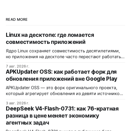
READ MORE
Linux на десктопе: где ломается
совместимость приложений
Ядро Linux сохраняет совместимость десятилетиями,
но приложения на десктопе часто перестают работать
из-за фрагментации окружений и библиотек.
7 авг. 2026 г.
Разработчики обвиняют GNOME и дистрибутивы в
APKUpdater OSS: как работает форк для
создании искусственных барьеров, а пользователи
обновления приложений вне Google Play
платят за это нестабильностью.
APKUpdater OSS — это форк оригинального проекта,
который агрегирует обновления из девяти источников,
включая RuStore и F-Droid. Приложение поддерживает
3 авг. 2026 г.
установку через Session Installer, Root или Shizuku, но
DeepSeek V4-Flash-0731: как 76-кратная
требует ручной проверки безопасности APK и зависит
разница в цене меняет экономику
от качества метаданных в источниках.
агентных задач