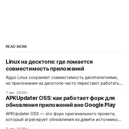
READ MORE
Linux на десктопе: где ломается
совместимость приложений
Ядро Linux сохраняет совместимость десятилетиями,
но приложения на десктопе часто перестают работать
из-за фрагментации окружений и библиотек.
7 авг. 2026 г.
Разработчики обвиняют GNOME и дистрибутивы в
APKUpdater OSS: как работает форк для
создании искусственных барьеров, а пользователи
обновления приложений вне Google Play
платят за это нестабильностью.
APKUpdater OSS — это форк оригинального проекта,
который агрегирует обновления из девяти источников,
включая RuStore и F-Droid. Приложение поддерживает
3 авг. 2026 г.