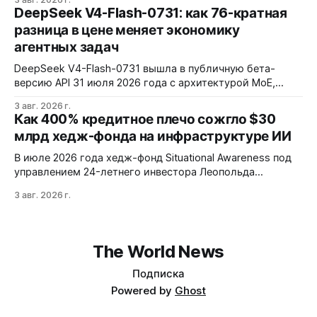
установку через Session Installer, Root или Shizuku, но
DeepSeek V4-Flash-0731: как 76-кратная
требует ручной проверки безопасности APK и зависит
разница в цене меняет экономику
от качества метаданных в источниках.
агентных задач
DeepSeek V4-Flash-0731 вышла в публичную бета-
версию API 31 июля 2026 года с архитектурой MoE,
контекстным окном 1M+ токенов и ценой ввода $0,14 за
3 авг. 2026 г.
1M токенов. При типичной агентной нагрузке модель
Как 400% кредитное плечо сожгло $30
обходится в $0,0096 за запуск против $0,7324 у Claude
млрд хедж-фонда на инфраструктуре ИИ
Opus 4.8, но уступает в задачах с vision и comp…
В июле 2026 года хедж-фонд Situational Awareness под
управлением 24-летнего инвестора Леопольда
Ашенбреннера ликвидировал большую часть портфеля,
3 авг. 2026 г.
потеряв $30 млрд за месяц. Причина — маржин-коллы
на фоне падения акций чипов и облачных провайдеров,
купленных с плечом 400%.
The World News
Подписка
Powered by
Ghost