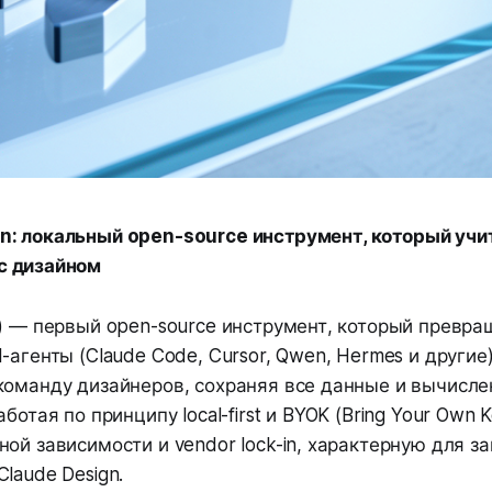
n: локальный open-source инструмент, который учит
с дизайном
D) — первый open-source инструмент, который превра
-агенты (Claude Code, Cursor, Qwen, Hermes и другие)
команду дизайнеров, сохраняя все данные и вычисле
Работая по принципу
local-first
и
BYOK
(
Bring Your Own 
ой зависимости и vendor lock-in, характерную для з
laude Design.