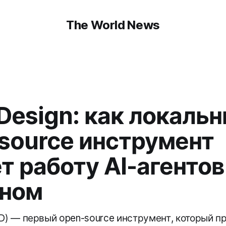
The World News
Design: как локаль
source инструмент
т работу AI-агентов
йном
OD) — первый open-source инструмент, который п