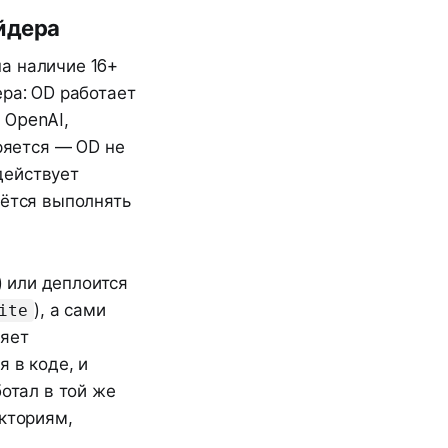
йдера
а наличие 16+
ера: OD работает
 OpenAI,
еряется — OD не
действует
дётся выполнять
) или деплоится
), а сами
ite
няет
 в коде, и
ботал в той же
екториям,