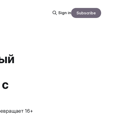
Sign in
Subscribe
ный
 с
ревращает 16+