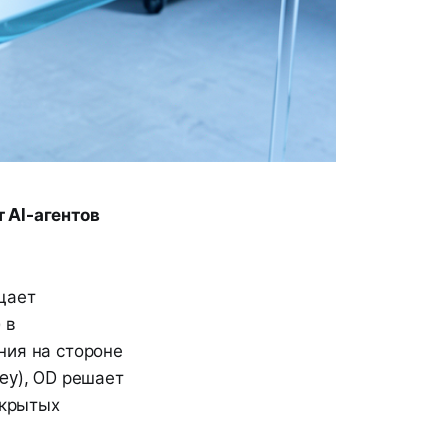
 AI-агентов
щает
 в
ния на стороне
Key
), OD решает
акрытых