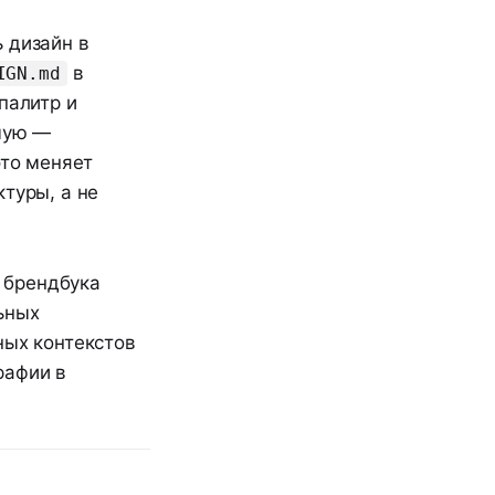
ь дизайн в
в
IGN.md
палитр и
ямую —
это меняет
туры, а не
 брендбука
ьных
ных контекстов
рафии в