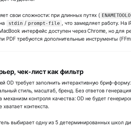
ет свои сложности: при длинных путях (
ENAMETOOLO
 на
/
, что замедляет работу. На i
stdin
prompt-file
 и MacBook интерфейс доступен через Chrome, но для 
или PDF требуются дополнительные инструменты (FFm
рьер, чек-лист как фильтр
ей OD требует заполнить интерактивную бриф-форму:
альный стиль, масштаб, бренд. Без ответов генерация
 а механизм контроля качества: OD не будет генериро
е хватает контекста.
тель выбирает одну из 5 детерминированных школ ди