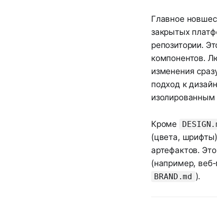
Главное новше
закрытых платфо
репозитории. Эт
компонентов. Л
изменения сразу
подход к дизайн
изолированным 
Кроме
DESIGN.
(цвета, шрифты
артефактов. Это
(например, веб
).
BRAND.md