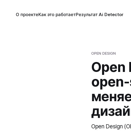
О проекте
Как это работает
Результат Ai Detector
OPEN DESIGN
Open 
open-
меняе
диза
Open Design (