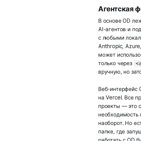
Агентская ф
В основе OD ле
AI-агентов и по
с любыми локал
Anthropic, Azur
может использо
только через
<
вручную, но зат
Веб-интерфейс O
на Vercel. Все п
проекты — это 
необходимость в
наоборот. Но ес
папке, где запу
работать с OD б