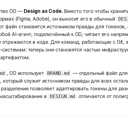
ство OD —
Design as Code
. Вместо того чтобы хранит
рмах (Figma, Adobe), он выносит его в обычный
DES
от файл становится источником правды для токенов, 
юбой AI-агент, подключённый к OD, читает его напр
 отражаются в коде. Для команд, работающих с Git, 
-системам: теперь они становятся частью инфраструк
артефактом.
, OD использует
— отдельный файл для
md
BRAND.md
), который служит источником правды для всех остал
 разделение позволяет адаптировать токены для раз
-масштабирование в
отличается от полиг
DESIGN.md