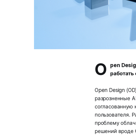
O
pen Desig
работать 
Open Design (O
разрозненные AI
согласованную 
пользователя. 
проблему облачн
решений вроде C