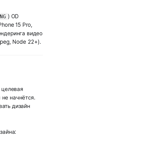
) OD
NG
Phone 15 Pro,
рендеринга видео
peg, Node 22+).
 целевая
 не начнётся.
вать дизайн
зайна: