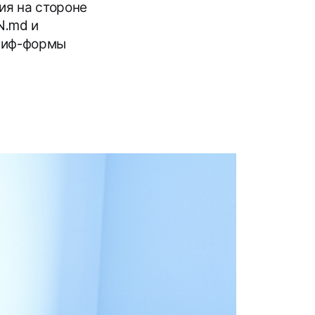
ия на стороне
N.md и
бриф-формы