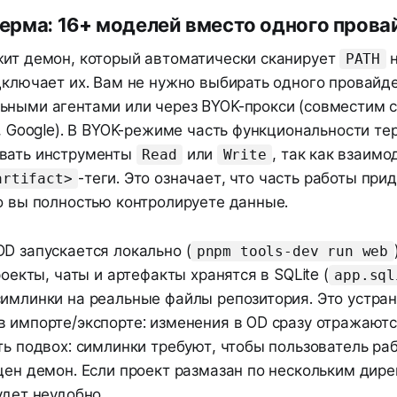
ерма: 16+ моделей вместо одного прова
жит демон, который автоматически сканирует
н
PATH
дключает их. Вам не нужно выбирать одного провайд
ьными агентами или через BYOK-прокси (совместим с
e, Google). В BYOK-режиме часть функциональности т
вать инструменты
или
, так как взаимо
Read
Write
-теги. Это означает, что часть работы при
artifact>
о вы полностью контролируете данные.
D запускается локально (
pnpm tools-dev run web
роекты, чаты и артефакты хранятся в SQLite (
app.sql
симлинки на реальные файлы репозитория. Это устра
 импорте/экспорте: изменения в OD сразу отражаются
ть подвох: симлинки требуют, чтобы пользователь ра
щен демон. Если проект размазан по нескольким дир
удет неудобно.