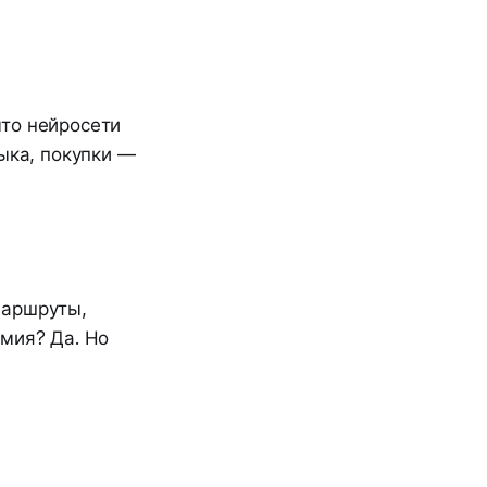
что нейросети
ыка, покупки —
маршруты,
мия? Да. Но