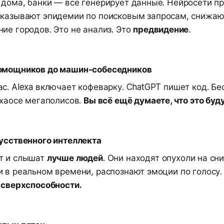
 дома, банки — всё генерирует данные. Нейросети п
сказывают эпидемии по поисковым запросам, снижаю
ие городов. Это не анализ. Это
предвидение
.
помощников до машин-собеседников
с. Alexa включает кофеварку. ChatGPT пишет код. Бе
 хаосе мегаполисов.
Вы всё ещё думаете, что это бу
кусственного интеллекта
т и слышат
лучше людей
. Они находят опухоли на сн
и в реальном времени, распознают эмоции по голосу
о сверхспособности.