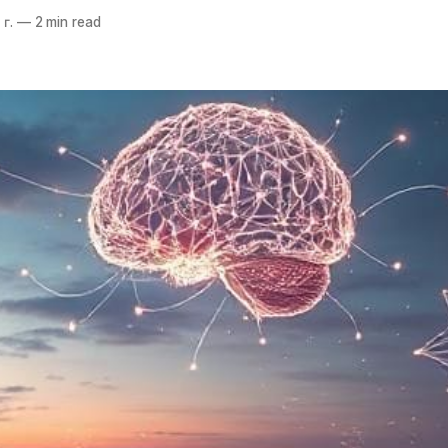
г.
—
2 min read