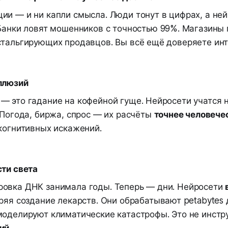
ии — и ни капли смысла. Люди тонут в цифрах, а не
 Банки ловят мошенников с точностью 99%. Магазины
стальгирующих продавцов. Вы всё ещё доверяете ин
ллюзий
 это гадание на кофейной гуще. Нейросети учатся н
 Погода, биржа, спрос — их расчёты
точнее человече
 когнитивных искажений.
сти света
овка ДНК занимала годы. Теперь — дни. Нейросети
оряя создание лекарств. Они обрабатывают petabytes
моделируют климатические катастрофы. Это не инстр
ий
.