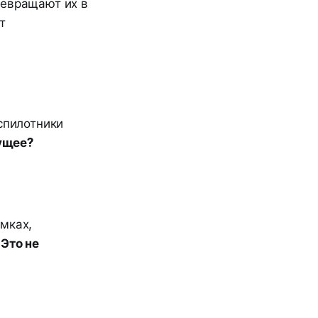
ревращают их в
т
спилотники
дущее?
имках,
.
Это не