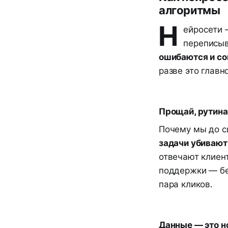
алгоритмы
Н
ейросети 
переписыв
ошибаются и с
разве это главн
Прощай, рутина
Почему мы до с
задачи убивают
отвечают клиен
поддержки — без
пара кликов.
Данные — это н