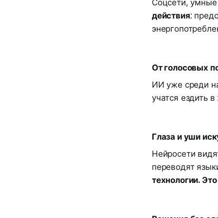
Соцсети, умные
действия
: пред
энергопотреблен
От голосовых 
ИИ уже среди на
учатся ездить в
Глаза и уши ис
Нейросети видя
переводят язык
технологии. Эт