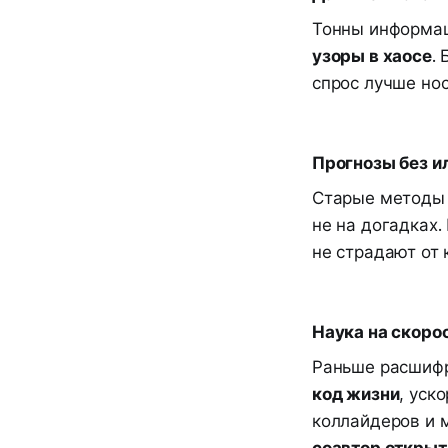
Тонны информац
узоры в хаосе
.
спрос лучше но
Прогнозы без и
Старые методы —
не на догадках.
не страдают от
Наука на скоро
Раньше расшифр
код жизни
, уск
коллайдеров и 
соавтор открыт