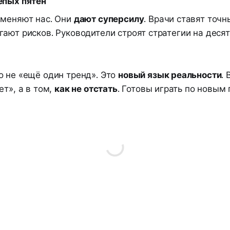
епых пятен
аменяют нас. Они
дают суперсилу
. Врачи ставят точн
ают рисков. Руководители строят стратегии на деся
о не «ещё один тренд». Это
новый язык реальности
. 
ет», а в том,
как не отстать
. Готовы играть по новым