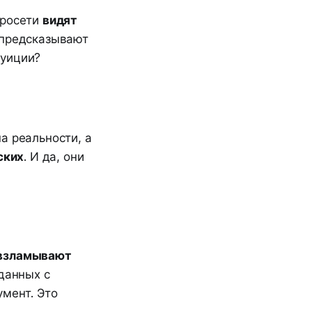
йросети
видят
 предсказывают
туиции?
а реальности, а
ских
. И да, они
взламывают
 данных с
умент. Это