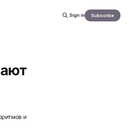
Sign in
Subscribe
вают
оритмов и