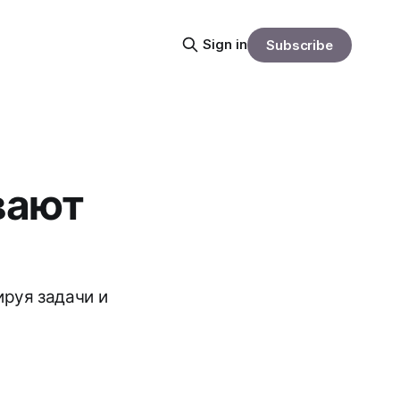
Sign in
Subscribe
вают
О
руя задачи и