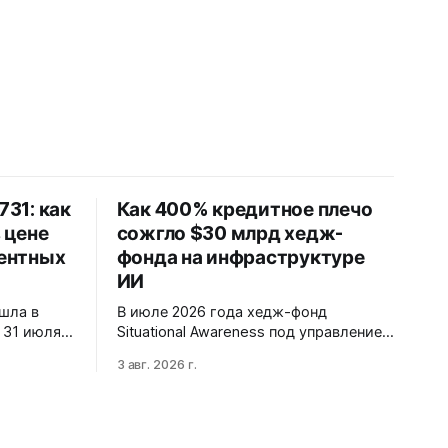
31: как
Как 400% кредитное плечо
 цене
сожгло $30 млрд хедж-
гентных
фонда на инфраструктуре
ИИ
шла в
В июле 2026 года хедж-фонд
 31 июля
Situational Awareness под управлением
oE,
24-летнего инвестора Леопольда
3 авг. 2026 г.
енов и
Ашенбреннера ликвидировал
енов. При
большую часть портфеля, потеряв
е модель
$30 млрд за месяц. Причина —
уск против
маржин-коллы на фоне падения