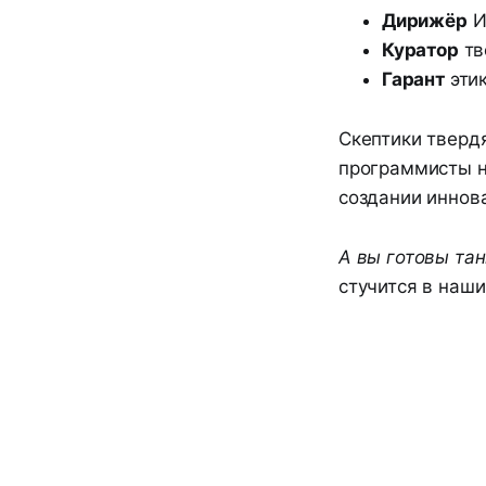
Дирижёр
И
Куратор
тв
Гарант
эти
Скептики тверд
программисты н
создании иннова
А вы готовы тан
стучится в наши