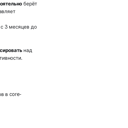
оятельно
берёт
равляет
с 3 месяцев до
сировать
над
тивности.
в в core-