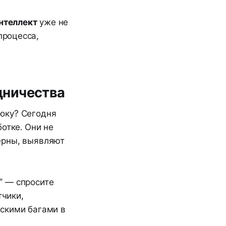
нтеллект
уже не
процесса,
удничества
оку? Сегодня
отке. Они не
ерны, выявляют
"
— спросите
тчики,
скими багами в