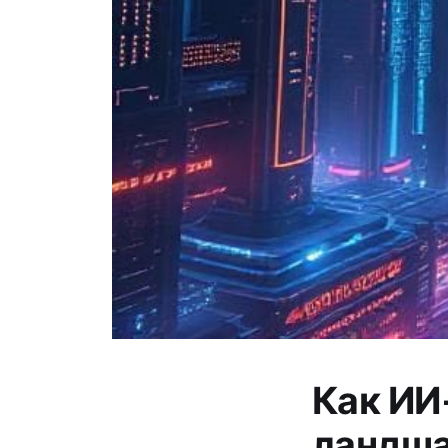
Как ИИ
ландша