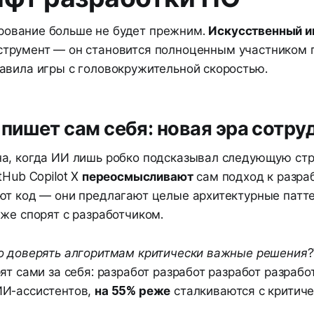
ование больше не будет прежним.
Искусственный и
струмент — он становится полноценным участником 
авила игры с головокружительной скоростью.
 пишет сам себя: новая эра сотр
а, когда ИИ лишь робко подсказывал следующую стр
tHub Copilot X
переосмысливают
сам подход к разраб
ют код — они предлагают целые архитектурные патт
же спорят с разработчиком.
о доверять алгоритмам критически важные решения?
ят сами за себя: разработ разработ разработ разрабо
И-ассистентов,
на 55% реже
сталкиваются с критиче