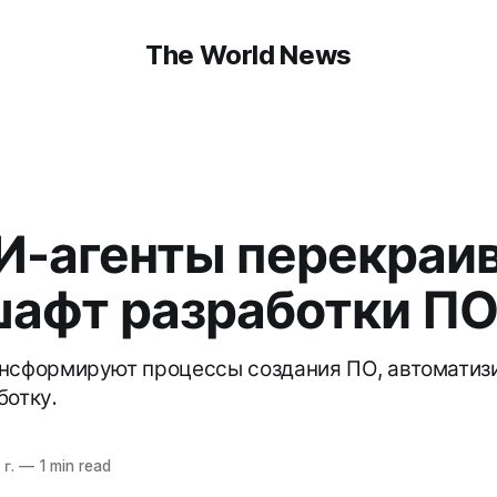
The World News
И-агенты перекраи
афт разработки П
нсформируют процессы создания ПО, автоматизи
ботку.
г.
—
1 min read