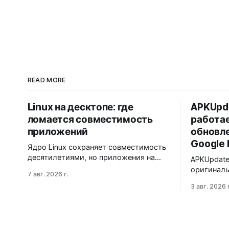
READ MORE
Linux на десктопе: где
APKUpda
ломается совместимость
работае
приложений
обновл
Google 
Ядро Linux сохраняет совместимость
десятилетиями, но приложения на
APKUpdate
десктопе часто перестают работать
оригиналь
7 авг. 2026 г.
из-за фрагментации окружений и
агрегируе
3 авг. 2026 г
библиотек. Разработчики обвиняют
источнико
GNOME и дистрибутивы в создании
Droid. Пр
искусственных барьеров, а
установку 
пользователи платят за это
или Shizu
нестабильностью.