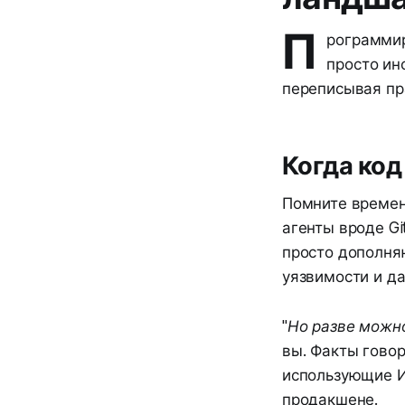
П
рограммир
просто ин
переписывая пр
Когда код
Помните времен
агенты вроде Gi
просто дополня
уязвимости и да
"Но разве можн
вы. Факты говор
использующие И
продакшене.