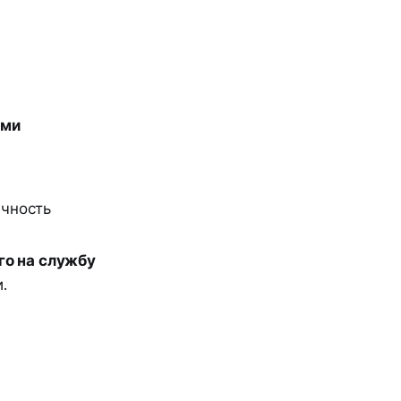
ами
ечность
го на службу
.