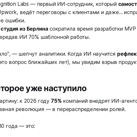
gnition Labs — первый ИИ-сотрудник, который
самост
Upwork, ведёт переговоры с клиентами и даже... исп
е ошибки.
студия из Берлина
сократила время разработки MVP 
передав ИИ 70% шаблонной работы.
ало"
, — шепчут аналитики. Когда ИИ научится
рефлек
это вопрос ближайших лет), мы увидим взрыв продук
оторое уже наступило
картину: к 2026 году
75%
компаний внедрят ИИ-агенто
лавная революция — в перераспределении ролей.
0 года — это: