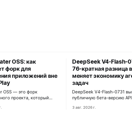
ter OSS: как
DeepSeek V4-Flash-07
т форк для
76-кратная разница в
ения приложений вне
меняет экономику а
Play
задач
r OSS — это форк
DeepSeek V4-Flash-0731 вы
ного проекта, который
публичную бета-версию API
т обновления из девяти
2026 года с архитектурой M
.
3 авг. 2026 г.
в, включая RuStore и F-
контекстным окном 1M+ ток
иложение поддерживает
ценой ввода $0,14 за 1M ток
через Session Installer, Root
типичной агентной нагрузк
ku, но требует ручной
обходится в $0,0096 за зап