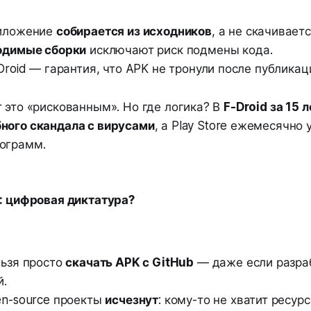
иложение
собирается из исходников
, а не скачивает
одимые сборки
исключают риск подмены кода.
Droid — гарантия, что APK не тронули после публикац
 это «рискованным». Но где логика? В
F-Droid за 15 
ного скандала с вирусами
, а Play Store ежемесячно
ограмм.
d: цифровая диктатура?
ьзя просто
скачать APK с GitHub
— даже если разра
й.
n-source проекты
исчезнут
: кому-то не хватит ресурс