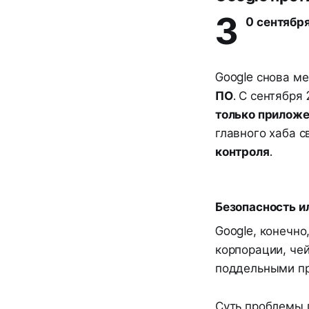
3
0 сентябр
Google снова ме
ПО
. С сентября
только приложе
главного хаба с
контроля
.
Безопасность и
Google, конечно
корпорации, че
поддельными п
Суть проблемы 