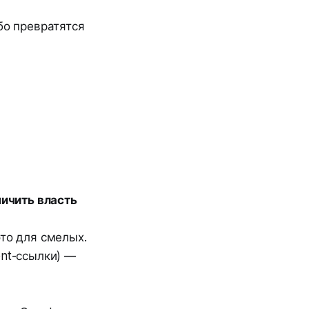
ибо превратятся
ничить власть
это для смелых.
ent-ссылки) —