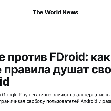
The World News
e против FDroid: как
 правила душат св
id
 Google Play негативно влияют на альтернативн
раничивая свободу пользователей Android и разв