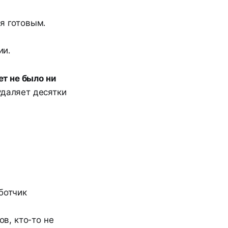
ся готовым.
ии.
лет не было ни
 удаляет десятки
ботчик
ов, кто-то не