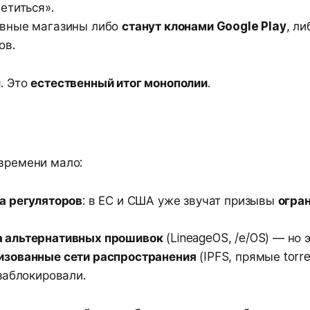
етиться».
ивные магазины либо
станут клонами Google Play
, л
ов.
. Это
естественный итог монополии
.
 времени мало:
а регуляторов
: в ЕС и США уже звучат призывы
огра
 альтернативных прошивок
(LineageOS, /e/OS) — но 
изованные сети распространения
(IPFS, прямые torr
 заблокировали.