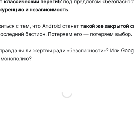
ут
классический перегиб
: под предлогом «безопаснос
куренцию и независимость
.
иться с тем, что Android станет
такой же закрытой с
 последний бастион. Потеряем его — потеряем выбор.
равданы ли жертвы ради «безопасности»? Или Googl
 монополию?