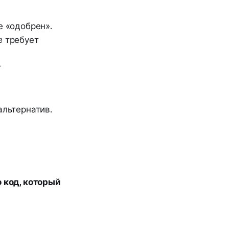
е «одобрен».
 требует
т
альтернатив.
 код, который