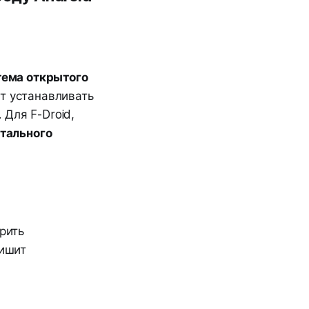
тема открытого
ят устанавливать
. Для F-Droid,
отального
рить
кишит