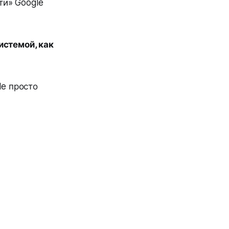
ти» Google
истемой, как
e просто