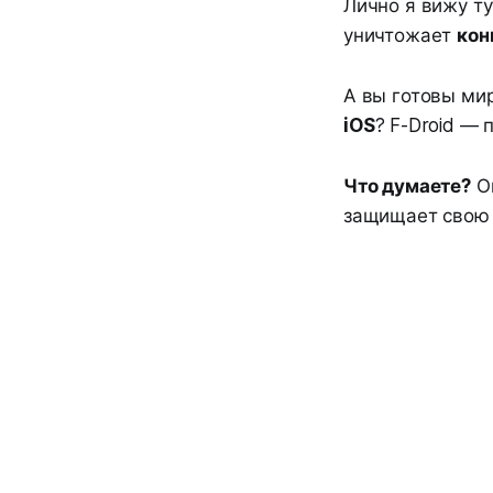
Лично я вижу т
уничтожает
кон
А вы готовы мир
iOS
? F-Droid —
Что думаете?
Оп
защищает свою