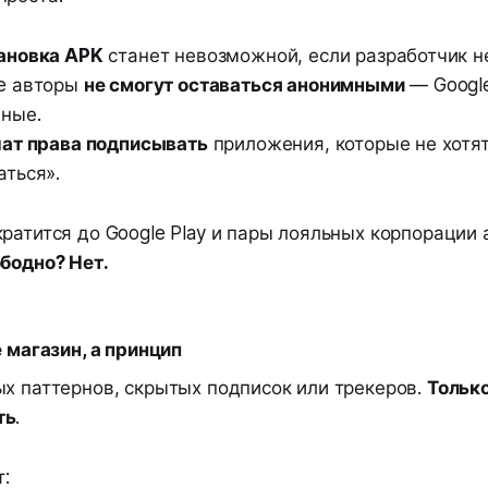
ановка APK
станет невозможной, если разработчик н
e авторы
не смогут оставаться анонимными
— Google
ные.
ат права подписывать
приложения, которые не хотя
аться».
ратится до Google Play и пары лояльных корпорации 
бодно? Нет.
е магазин, а принцип
ых паттернов, скрытых подписок или трекеров.
Только
ть
.
т: