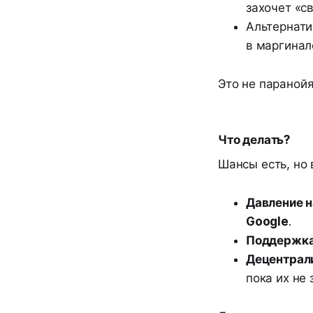
захочет «св
Альтернат
в маргинал
Это не паранойя
Что делать?
Шансы есть, но
Давление н
Google
.
Поддержка
Децентрал
пока их не