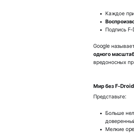
Каждое пр
Воспроизв
Подпись F-
Google называет
одного масштаб
вредоносных пр
Мир без F-Droi
Представьте:
Больше нел
доверенны
Мелкие ope