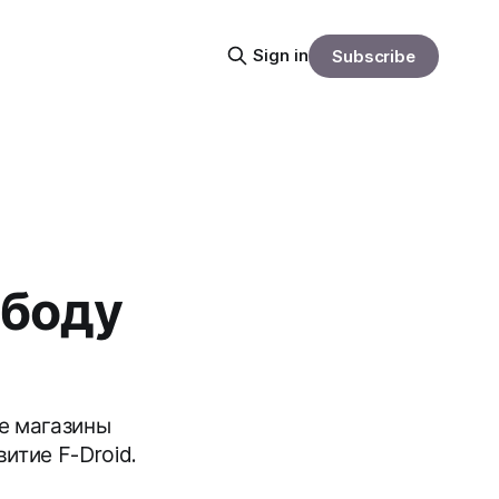
Sign in
Subscribe
ободу
ые магазины
итие F-Droid.