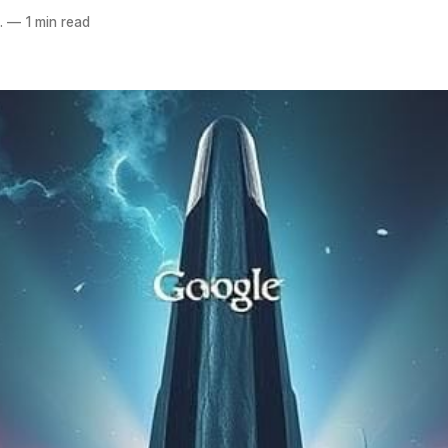
.
—
1 min read