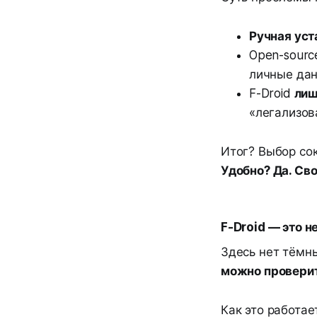
Ручная уст
Open-sourc
личные дан
F-Droid
лиш
«легализов
Итог? Выбор сок
Удобно? Да. Сво
F-Droid — это н
Здесь нет тёмн
можно провери
Как это работае