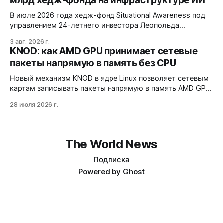
млрд хедж-фонда на инфраструктуре ИИ
Opus 4.8, но уступает в задачах с vision и comp…
В июле 2026 года хедж-фонд Situational Awareness под
управлением 24-летнего инвестора Леопольда
Ашенбреннера ликвидировал большую часть портфеля,
3 авг. 2026 г.
потеряв $30 млрд за месяц. Причина — маржин-коллы
KNOD: как AMD GPU принимает сетевые
на фоне падения акций чипов и облачных провайдеров,
пакеты напрямую в память без CPU
купленных с плечом 400%.
Новый механизм KNOD в ядре Linux позволяет сетевым
картам записывать пакеты напрямую в память AMD GPU
через DMA-BUF, минуя системную память и
28 июля 2026 г.
центральный процессор. Технология снижает задержки
на 50% и разгружает CPU, но работает только на приём
данных и требует специфической настройки.
The World News
Подписка
Powered by
Ghost