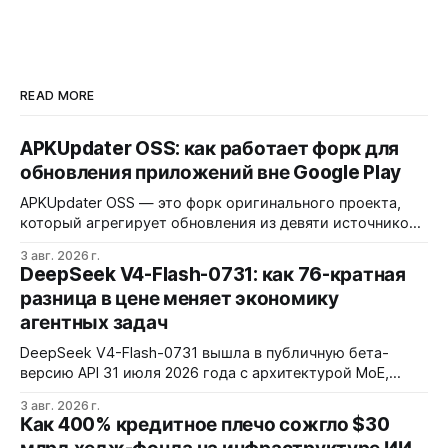
READ MORE
APKUpdater OSS: как работает форк для
обновления приложений вне Google Play
APKUpdater OSS — это форк оригинального проекта,
который агрегирует обновления из девяти источников,
включая RuStore и F-Droid. Приложение поддерживает
3 авг. 2026 г.
установку через Session Installer, Root или Shizuku, но
DeepSeek V4-Flash-0731: как 76-кратная
требует ручной проверки безопасности APK и зависит
разница в цене меняет экономику
от качества метаданных в источниках.
агентных задач
DeepSeek V4-Flash-0731 вышла в публичную бета-
версию API 31 июля 2026 года с архитектурой MoE,
контекстным окном 1M+ токенов и ценой ввода $0,14 за
3 авг. 2026 г.
1M токенов. При типичной агентной нагрузке модель
Как 400% кредитное плечо сожгло $30
обходится в $0,0096 за запуск против $0,7324 у Claude