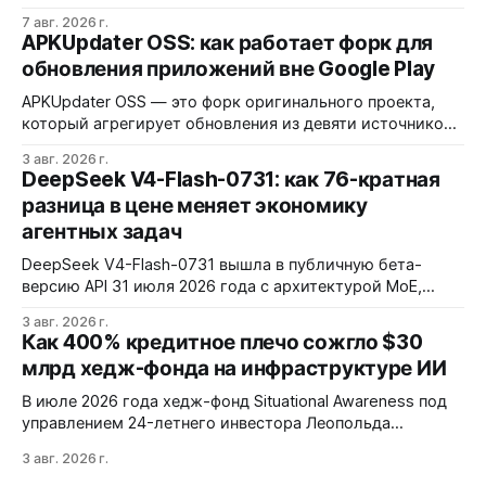
из-за фрагментации окружений и библиотек.
7 авг. 2026 г.
Разработчики обвиняют GNOME и дистрибутивы в
APKUpdater OSS: как работает форк для
создании искусственных барьеров, а пользователи
обновления приложений вне Google Play
платят за это нестабильностью.
APKUpdater OSS — это форк оригинального проекта,
который агрегирует обновления из девяти источников,
включая RuStore и F-Droid. Приложение поддерживает
3 авг. 2026 г.
установку через Session Installer, Root или Shizuku, но
DeepSeek V4-Flash-0731: как 76-кратная
требует ручной проверки безопасности APK и зависит
разница в цене меняет экономику
от качества метаданных в источниках.
агентных задач
DeepSeek V4-Flash-0731 вышла в публичную бета-
версию API 31 июля 2026 года с архитектурой MoE,
контекстным окном 1M+ токенов и ценой ввода $0,14 за
3 авг. 2026 г.
1M токенов. При типичной агентной нагрузке модель
Как 400% кредитное плечо сожгло $30
обходится в $0,0096 за запуск против $0,7324 у Claude
млрд хедж-фонда на инфраструктуре ИИ
Opus 4.8, но уступает в задачах с vision и comp…
В июле 2026 года хедж-фонд Situational Awareness под
управлением 24-летнего инвестора Леопольда
Ашенбреннера ликвидировал большую часть портфеля,
3 авг. 2026 г.
потеряв $30 млрд за месяц. Причина — маржин-коллы