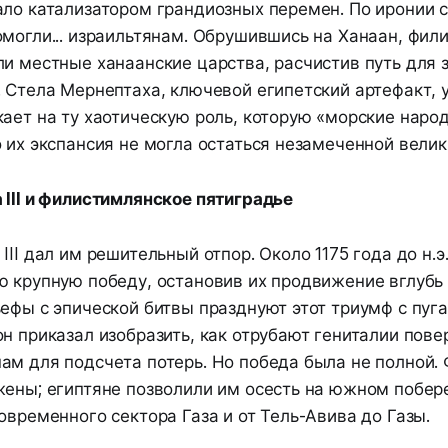
ало катализатором грандиозных перемен. По иронии 
омогли... израильтянам. Обрушившись на Ханаан, фил
ли местные ханаанские царства, расчистив путь для 
. Стела Мернептаха, ключевой египетский артефакт,
ает на ту хаотическую роль, которую «морские наро
 их экспансия не могла остаться незамеченной велик
 III и филистимлянское пятиградье
III дал им решительный отпор. Около 1175 года до н.э
 крупную победу, остановив их продвижение вглубь 
ьефы с эпической битвы празднуют этот триумф с пу
он приказал изобразить, как отрубают гениталии по
ам для подсчета потерь. Но победа была не полной.
жены; египтяне позволили им осесть на южном побер
овременного сектора Газа и от Тель-Авива до Газы.