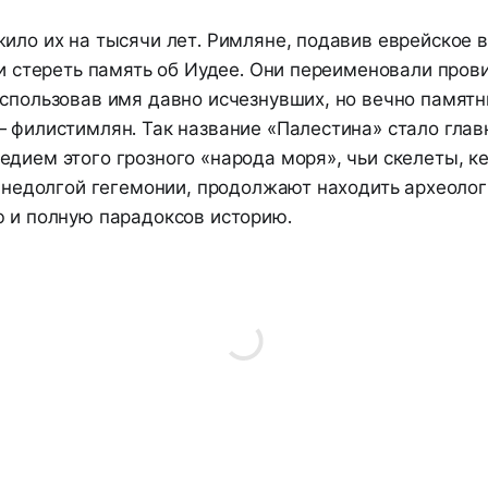
ило их на тысячи лет. Римляне, подавив еврейское во
ли стереть память об Иудее. Они переименовали про
использовав имя давно исчезнувших, но вечно памятн
 филистимлян. Так название «Палестина» стало глав
едием этого грозного «народа моря», чьи скелеты, к
и недолгой гегемонии, продолжают находить археолог
ю и полную парадоксов историю.