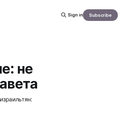
Sign in
Subscribe
е: не
Завета
 израильтян: