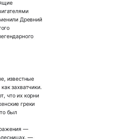
оящие
двигателями
зменили Древний
того
легендарного
не, известные
 как захватчики.
, что их корни
кенские греки
это был
бражения —
олесницах, —