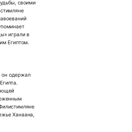
судьбы, своими
истимляне
завоеваний
 упоминает
ды» играли в
им Египтом.
. он одержал
Египта.
гающей
верженным
 Филистимляне
ежье Ханаана,