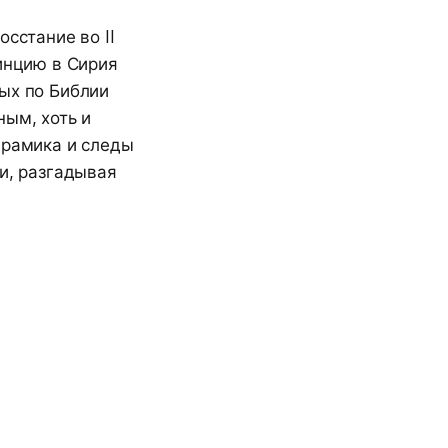
сстание во II
винцию в Сирия
ых по Библии
ным, хоть и
ерамика и следы
и, разгадывая