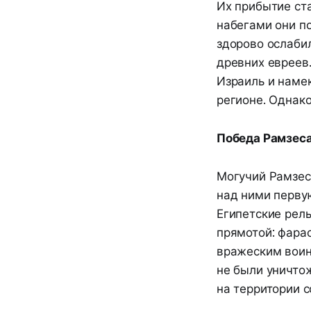
Их прибытие ст
набегами они п
здорово ослаби
древних евреев
Израиль и намек
регионе. Однако
Победа Рамзеса
Могучий Рамзес 
над ними первую
Египетские рел
прямотой: фара
вражеским воин
не были уничто
на территории с