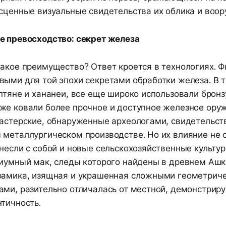
есценные визуальные свидетельства их облика и воор
е превосходство: секрет железа
такое преимущество? Ответ кроется в технологиях. 
ыми для той эпохи секретами обработки железа. В т
птяне и хананеи, все еще широко использовали бронз
же ковали более прочное и доступное железное оруж
мастерские, обнаруженные археологами, свидетельст
 металлургическом производстве. Но их влияние не 
несли с собой и новые сельскохозяйственные культур
пиумный мак, следы которого найдены в древнем Ашк
рамика, изящная и украшенная сложными геометрич
ами, разительно отличалась от местной, демонстриру
тичность.