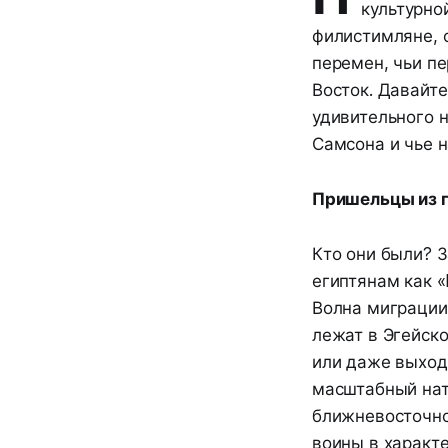
культурно
филистимляне, 
перемен, чьи п
Восток. Давайте
удивительного 
Самсона и чье н
Пришельцы из г
Кто они были? 
египтянам как «P
Волна миграции
лежат в Эгейск
или даже выход
масштабный нат
ближневосточно
воины в характ