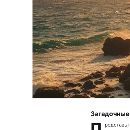
Загадочные 
П
редставьт