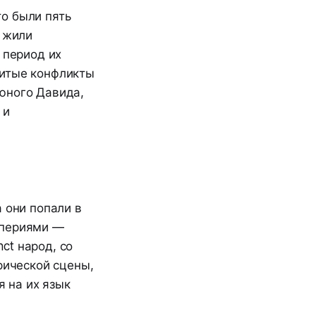
о были пять
и жили
 период их
нитые конфликты
юного Давида,
 и
 они попали в
мпериями —
nct народ, со
рической сцены,
 на их язык