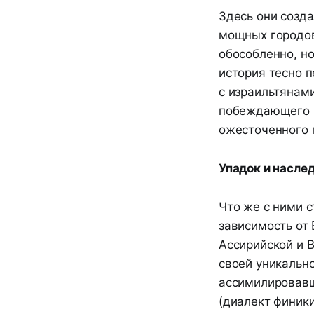
Здесь они созд
мощных городов-
обособленно, но
история тесно 
с израильтянам
побеждающего ве
ожесточенного 
Упадок и наслед
Что же с ними с
зависимость от
Ассирийской и Ва
своей уникально
ассимилировавш
(диалект финики