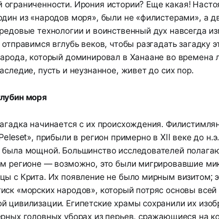
й ограниченности. Ирония истории? Еще какая! Наст
один из «народов моря», были не «филистерами», а 
ередовые технологии и воинственный дух навсегда и
 отправимся вглубь веков, чтобы разгадать загадку э
народа, который доминировал в Ханаане во времена 
аследие, пусть и неузнанное, живет до сих пор.
лубин моря
Загадка начинается с их происхождения. Филистимля
eleset», прибыли в регион примерно в XII веке до н.э.
 была мощной. Большинство исследователей полагают
ом регионе — возможно, это были мигрировавшие ми
цы с Крита. Их появление не было мирным визитом; 
иск «морских народов», который потряс основы всей
й цивилизации. Египетские храмы сохранили их изо
ерных головных уборах из перьев, сражающиеся на к