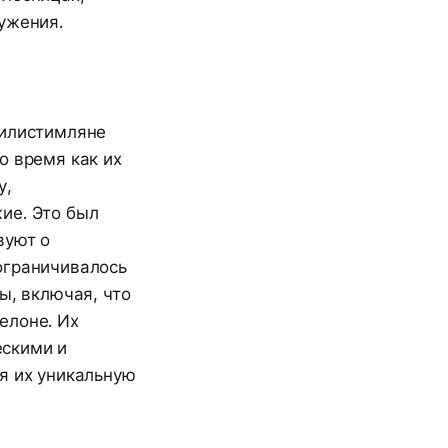
ужения.
Филистимляне
о время как их
у,
ие. Это был
вуют о
ограничивалось
ы, включая, что
елоне. Их
ескими и
я их уникальную