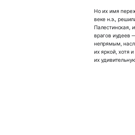
Но их имя переж
веке н.э., реши
Палестинская, 
врагов иудеев —
непрямым, насл
их яркой, хотя 
их удивительну