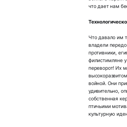
что дает нам б
Технологическо
Что давало им 
владели передов
противники, еги
филистимляне у
переворот! Их 
высокоразвитом
войной. Они при
удивительно, о
собственная ке
птичьими мотив
культурную иден