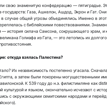
али свою знаменитую конфедерацию — пятиградье. Эт
государств: Газа, Ашкелон, Ашдод, Экрон и Гат. Он
 в случае общей угрозы объединялись. Именно в этот
переплелась с библейскими повествованиями. Знаме
и — история силача Самсона, сокрушающего храм, и 
ликана Голиафа из Гата, — это летопись их долгого
противостояния.
ие: откуда взялась Палестина?
тало? Их независимость постепенно угасала. Сначала
 Египта, а затем были покорены могущественными и
вилонской. К 539 году до н.э. филистимляне как disti
й культурой и языком, окончательно исчезают с исто
ись с окружающими семитскими народами и перейдя
йского).