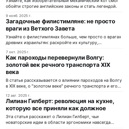
Узнайте, как изобретательный механический кот смог
обойти строгие английские законы и стать легендой.
9 нояб. 2025 г.
Загадочные филистимляне: не просто
враги из Ветхого Завета
Узнайте о филистимлянах больше, чем просто о врагах
древних израильтян: раскройте их культуру,
происхождение и роль в истории.
7 окт. 2025 г.
Как пароходы перевернули Волгу:
золотой век речного транспорта XIX
века
В статье рассказывается о влиянии пароходов на Волгу
в XIX веке, о "золотом веке" речного транспорта и его
значительных изменениях.
12 авг. 2025 г.
Лилиан Гилберт: революция на кухне,
которую все приняли как должное
Эта статья расскажет о Лилиан Гилберт, чьи
новаторские идеи в области эргономики навсегда
изменили дизайн кухонь и быт домохозяек.