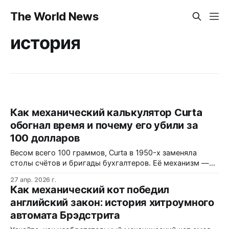
The World News
история
Как механический калькулятор Curta
обогнал время и почему его убили за
100 долларов
Весом всего 100 граммов, Curta в 1950-х заменяла
столы счётов и бригады бухгалтеров. Её механизм —
девять подвижных спиц и ступенчатый барабан —
27 апр. 2026 г.
позволял умножать числа двумя поворотами рукоятки.
Как механический кот победил
Но когда электронные калькуляторы подешевели до
английский закон: история хитроумного
сотни долларов, Curta стала реликтом эпохи, где
автомата Брэдстрита
точност…