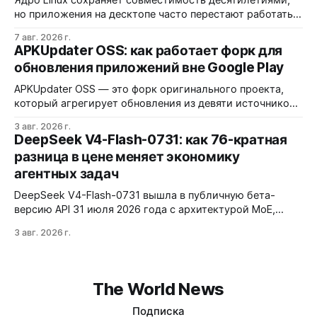
Ядро Linux сохраняет совместимость десятилетиями,
но приложения на десктопе часто перестают работать
из-за фрагментации окружений и библиотек.
7 авг. 2026 г.
Разработчики обвиняют GNOME и дистрибутивы в
APKUpdater OSS: как работает форк для
создании искусственных барьеров, а пользователи
обновления приложений вне Google Play
платят за это нестабильностью.
APKUpdater OSS — это форк оригинального проекта,
который агрегирует обновления из девяти источников,
включая RuStore и F-Droid. Приложение поддерживает
3 авг. 2026 г.
установку через Session Installer, Root или Shizuku, но
DeepSeek V4-Flash-0731: как 76-кратная
требует ручной проверки безопасности APK и зависит
разница в цене меняет экономику
от качества метаданных в источниках.
агентных задач
DeepSeek V4-Flash-0731 вышла в публичную бета-
версию API 31 июля 2026 года с архитектурой MoE,
контекстным окном 1M+ токенов и ценой ввода $0,14 за
3 авг. 2026 г.
1M токенов. При типичной агентной нагрузке модель
обходится в $0,0096 за запуск против $0,7324 у Claude
Opus 4.8, но уступает в задачах с vision и comp…
The World News
Подписка