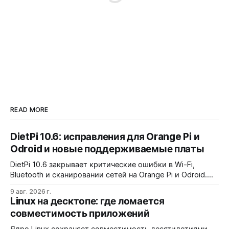
READ MORE
DietPi 10.6: исправления для Orange Pi и
Odroid и новые поддерживаемые платы
DietPi 10.6 закрывает критические ошибки в Wi-Fi,
Bluetooth и сканировании сетей на Orange Pi и Odroid.
Добавлена поддержка Orange Pi 4 Pro, Zero 3W и Odroid
9 авг. 2026 г.
M1/M1S/M2, но для Allwinner A733 используется
Linux на десктопе: где ломается
вендорская ветка ядра.
совместимость приложений