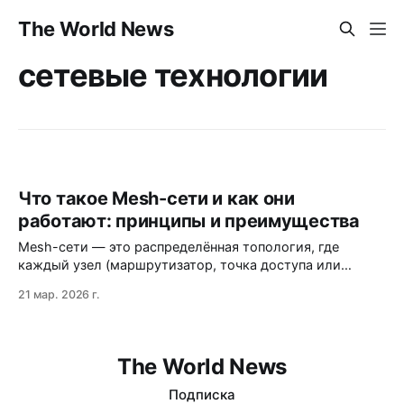
The World News
сетевые технологии
Что такое Mesh-сети и как они
работают: принципы и преимущества
Mesh-сети — это распределённая топология, где
каждый узел (маршрутизатор, точка доступа или
устройство) одновременно выступает как клиент и
21 мар. 2026 г.
ретранслятор. Такая структура обеспечивает высокую
отказоустойчивость, бесшовное покрытие и
автоматическое восстановление при сбоях. Подходит
для больших помещ…
The World News
Подписка