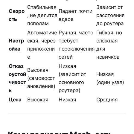
Стабильная
Зависит от
Скоро
Падает почти
, не делится
расстояния
сть
вдвое
пополам
до роутера
Автоматиче
Ручная, часто
Гибкая, но
Настр
ская, через
требует
сложная
ойка
приложени
переключения
для
е
сетей
новичков
Отказ
Низкая
Высокая
оустой
(зависит от
Низкая
(самовосст
чивост
основного
(один узел)
ановление)
ь
роутера)
Цена
Высокая
Низкая
Средняя