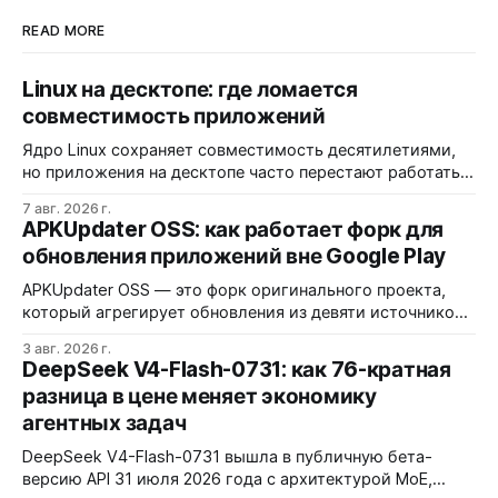
READ MORE
Linux на десктопе: где ломается
совместимость приложений
Ядро Linux сохраняет совместимость десятилетиями,
но приложения на десктопе часто перестают работать
из-за фрагментации окружений и библиотек.
7 авг. 2026 г.
Разработчики обвиняют GNOME и дистрибутивы в
APKUpdater OSS: как работает форк для
создании искусственных барьеров, а пользователи
обновления приложений вне Google Play
платят за это нестабильностью.
APKUpdater OSS — это форк оригинального проекта,
который агрегирует обновления из девяти источников,
включая RuStore и F-Droid. Приложение поддерживает
3 авг. 2026 г.
установку через Session Installer, Root или Shizuku, но
DeepSeek V4-Flash-0731: как 76-кратная
требует ручной проверки безопасности APK и зависит
разница в цене меняет экономику
от качества метаданных в источниках.
агентных задач
DeepSeek V4-Flash-0731 вышла в публичную бета-
версию API 31 июля 2026 года с архитектурой MoE,