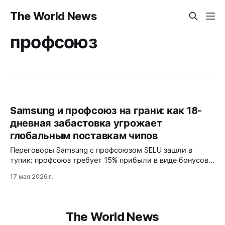
The World News
профсоюз
Samsung и профсоюз на грани: как 18-
дневная забастовка угрожает
глобальным поставкам чипов
Переговоры Samsung с профсоюзом SELU зашли в
тупик: профсоюз требует 15% прибыли в виде бонусов,
компания предлагает 10%. Забастовка с 21 мая грозит
17 мая 2026 г.
парализовать производство памяти и логических чипов,
усиливая отток инженеров к SK Hynix.
The World News