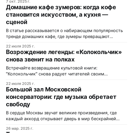
7 окт. 2025 г.
мастерства.
Домашние кафе зумеров: когда кофе
становится искусством, а кухня —
сценой
В статье рассказывается о набирающем популярность
тренде домашних кафе, где зумеры превращают
приготовление кофе и еды в творческий процесс и
22 июля 2025 г.
способ самовыражения.
Возрождение легенды: «Колокольчик»
снова звенит на полках
Встречайте возвращение культовой книги:
"Колокольчик" снова радует читателей своим
волшебным миром и захватывающими историями!
22 июля 2025 г.
Большой зал Московской
консерватории: где музыка обретает
свободу
В сердце Москвы звучат великие произведения, где
каждый аккорд открывает дверь в мир бескрайней
музыкальной свободы.
26 мар. 2025 г.