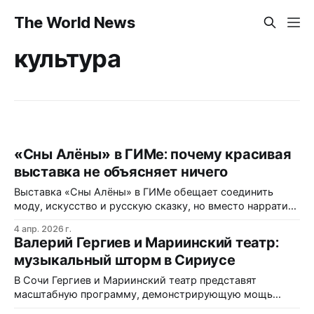
The World News
культура
«Сны Алёны» в ГИМе: почему красивая
выставка не объясняет ничего
Выставка «Сны Алёны» в ГИМе обещает соединить
моду, искусство и русскую сказку, но вместо нарратива
предлагает дорогую фотосессию с техническими
4 апр. 2026 г.
сбоями. За 800 рублей посетители получают
Валерий Гергиев и Мариинский театр:
эффектные инсталляции без контекста, а AR-
музыкальный шторм в Сириусе
приложение только усугубляет разочарование. В чём
смысл такого проекта?
В Сочи Гергиев и Мариинский театр представят
масштабную программу, демонстрирующую мощь
русской музыкальной школы и исполнительского