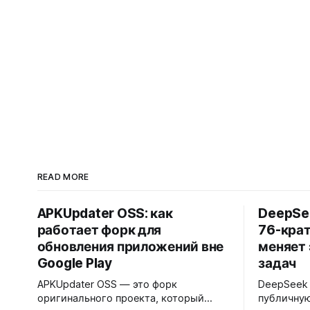
READ MORE
APKUpdater OSS: как
DeepSee
работает форк для
76-крат
обновления приложений вне
меняет
Google Play
задач
APKUpdater OSS — это форк
DeepSeek 
оригинального проекта, который
публичную