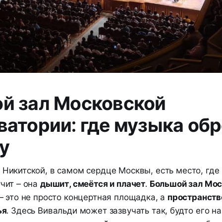
й зал Московской
ватории: где музыка обр
у
 Никитской, в самом сердце Москвы, есть место, где
учит – она
дышит, смеётся и плачет
.
Большой зал Мо
– это не просто концертная площадка, а
пространство
ья
. Здесь Вивальди может зазвучать так, будто его н