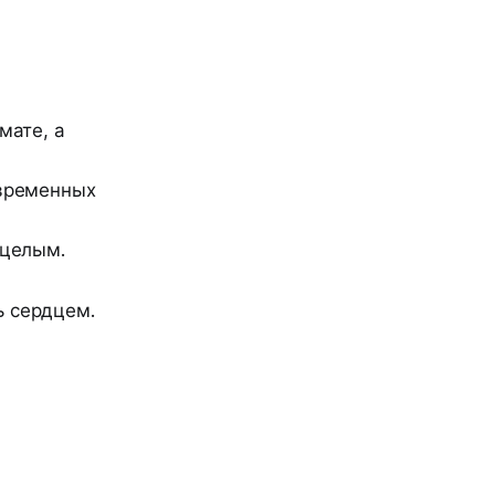
мате, а
овременных
 целым.
ь сердцем.