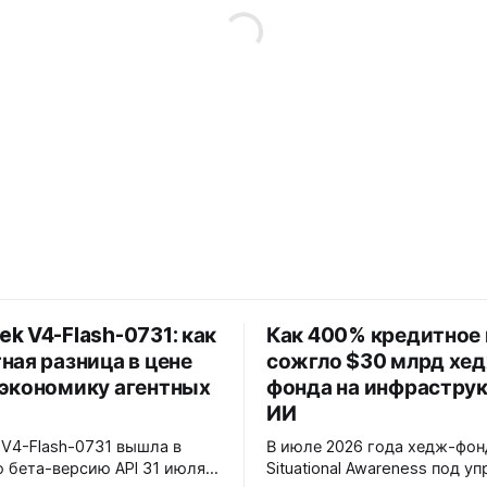
k V4-Flash-0731: как
Как 400% кредитное 
ная разница в цене
сожгло $30 млрд хе
 экономику агентных
фонда на инфрастру
ИИ
V4-Flash-0731 вышла в
В июле 2026 года хедж-фон
 бета-версию API 31 июля
Situational Awareness под у