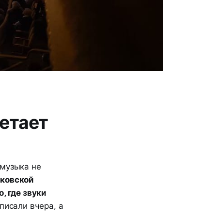
етает
 музыка не
сковской
, где звуки
аписали вчера, а