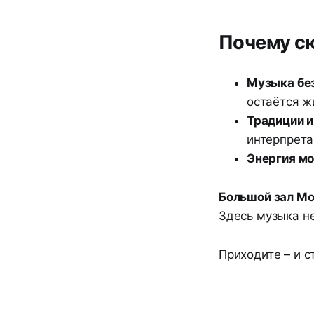
Почему сю
Музыка бе
остаётся ж
Традиции и
интерпрета
Энергия м
Большой зал Мо
Здесь музыка не
Приходите – и 