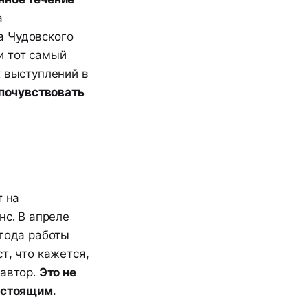
а
а Чудовского
и тот самый
х выступлений в
 почувствовать
т на
нс. В апреле
 года работы
т, что кажется,
 автор.
Это не
астоящим.