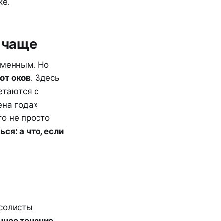
ке.
я чаще
зменным. Но
от оков
. Здесь
етаются с
ена года»
о не просто
ся: а что, если
солисты
нное течение