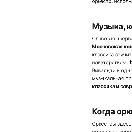
оркестр, исполн
Музыка, к
Слово «консерв
Московская ко
классика звучит
новаторством. 1
Вивальди в одн
музыкальная пр
классика и сов
Когда орк
Оркестры здесь
позволяют себе