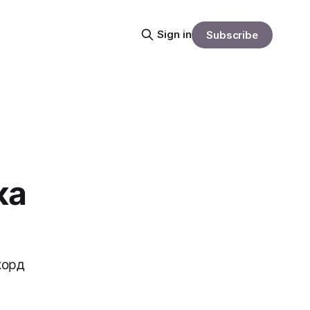
Sign in
Subscribe
ка
корд