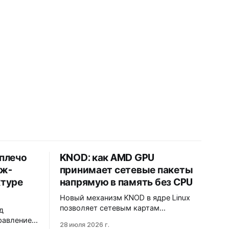
плечо
KNOD: как AMD GPU
дж-
принимает сетевые пакеты
ктуре
напрямую в память без CPU
Новый механизм KNOD в ядре Linux
позволяет сетевым картам
д
записывать пакеты напрямую в
правлением
28 июля 2026 г.
память AMD GPU через DMA-BUF,