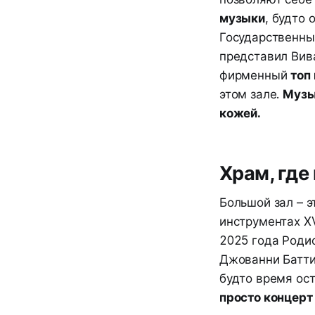
музыки
, будто 
Государственны
представил Вив
фирменный
топ 
этом зале.
Музык
кожей.
Храм, где
Большой зал – 
инструментах XV
2025 года Родио
Джованни Баттис
будто время ост
просто концерт