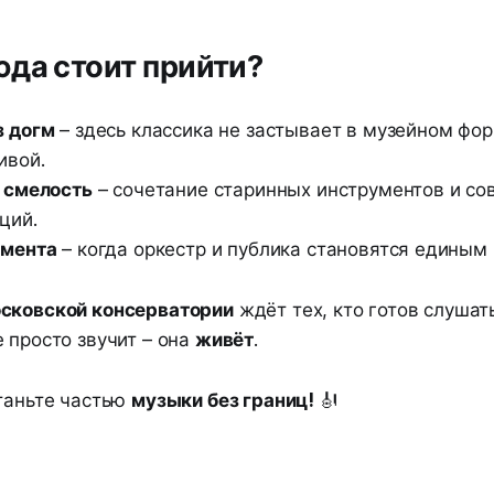
да стоит прийти?
з догм
– здесь классика не застывает в музейном фор
ивой.
 смелость
– сочетание старинных инструментов и с
ций.
омента
– когда оркестр и публика становятся единым
сковской консерватории
ждёт тех, кто готов слушат
 просто звучит – она
живёт
.
станьте частью
музыки без границ!
🎻