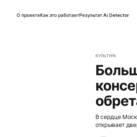
О проекте
Как это работает
Результат Ai Detector
КУЛЬТУРА
Больш
консе
обрет
В сердце Моск
открывает две