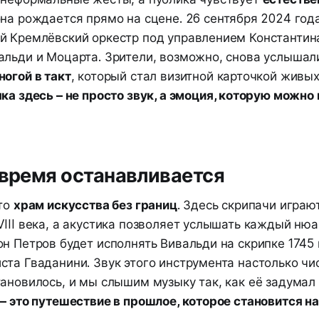
она рождается прямо на сцене. 26 сентября 2024 год
й Кремлёвский оркестр под управлением Константин
альди и Моцарта. Зрители, возможно, снова услышал
ногой в такт
, который стал визитной карточкой живы
а здесь – не просто звук, а эмоция, которую можно
 время останавливается
это
храм искусства без границ
. Здесь скрипачи играю
III века, а акустика позволяет услышать каждый нюа
н Петров будет исполнять Вивальди на скрипке 1745
та Гваданини. Звук этого инструмента настолько чис
ановилось, и мы слышим музыку так, как её задумал
 – это путешествие в прошлое, которое становится н