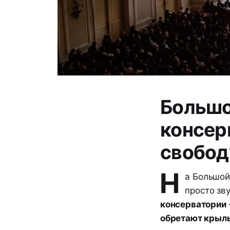
Большо
консер
свобод
Н
а Большой
просто зв
консерватории
обретают крыл