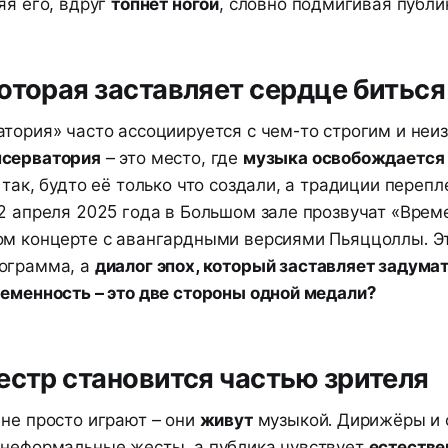
яя его, вдруг
топнет ногой
, словно подмигивая публи
оторая заставляет сердце битьс
атория» часто ассоциируется с чем-то строгим и неи
нсерватория
– это место, где
музыка освобождается 
 так, будто её только что создали, а традиции перепл
2 апреля 2025 года в Большом зале прозвучат «Врем
ом концерте с авангардными версиями Пьяццоллы. Эт
ограмма, а
диалог эпох, который заставляет задумать
ременность – это две стороны одной медали?
естр становится частью зрителя
 не просто играют – они
живут
музыкой. Дирижёры и 
 неформальные жесты, а публика чувствует
естестве