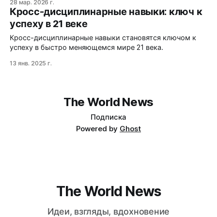
28 мар. 2026 г.
взаимодействовать с большинством, которое не
Кросс-дисциплинарные навыки: ключ к
способно воспринимать сложные идеи, и почему
успеху в 21 веке
уединение становится необходимым для умных?
Кросс-дисциплинарные навыки становятся ключом к
успеху в быстро меняющемся мире 21 века.
13 янв. 2025 г.
The World News
Подписка
Powered by
Ghost
The World News
Идеи, взгляды, вдохновение