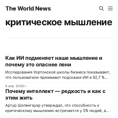
The World News
критическое мышление
Как ИИ подменяет наше мышление и
почему это опаснее лени
Исследования Уортонской школы бизнеса показывают,
что пользователи принимают подсказки ИИ в 92,7 %
случаев — даже если они ошибочны. Когнитивная
6 апр. 2026 г.
капитуляция, или перекладывание мышления на
Почему интеллект — редкость и как с
внешние системы, меняет не только скорость принятия
этим жить
решений, но и качество самих решений. Когда ИИ
становится…
Артур Шопенгауэр утверждал, что способность к
критическому мышлению встречается у 5% людей, а
остальные действуют на уровне инстинктов. Как