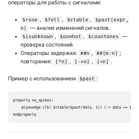
операторы для работы с сигналами:
,
,
,
$rose
$fell
$stable
$past(expr,
— анализ изменений сигналов.
n)
,
,
—
$isunknown
$onehot
$countones
проверка состояний.
Операторы задержки:
,
;
##n
##[m:n]
повторения:
,
,
.
[*n]
[->n]
[=n]
Пример с использованием
:
$past
property no_spikes;

    @(posedge clk) $stable($past(data, 1)) |-> data == $past