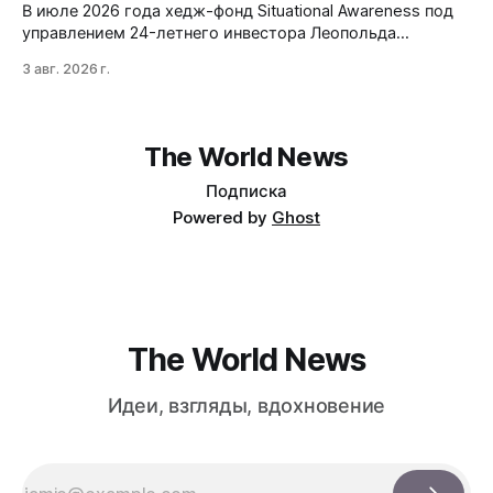
В июле 2026 года хедж-фонд Situational Awareness под
управлением 24-летнего инвестора Леопольда
Ашенбреннера ликвидировал большую часть портфеля,
3 авг. 2026 г.
потеряв $30 млрд за месяц. Причина — маржин-коллы
на фоне падения акций чипов и облачных провайдеров,
купленных с плечом 400%.
The World News
Подписка
Powered by
Ghost
The World News
Идеи, взгляды, вдохновение