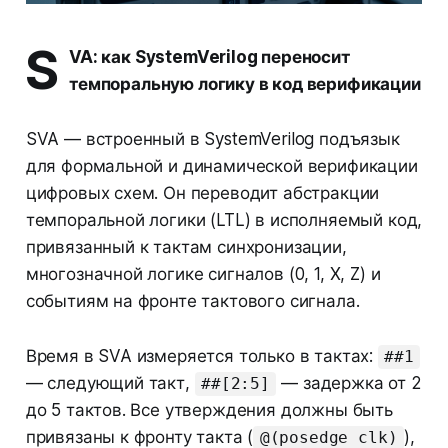
S
VA: как SystemVerilog переносит
темпоральную логику в код верификации
SVA — встроенный в SystemVerilog подъязык
для формальной и динамической верификации
цифровых схем. Он переводит абстракции
темпоральной логики (LTL) в исполняемый код,
привязанный к тактам синхронизации,
многозначной логике сигналов (0, 1, X, Z) и
событиям на фронте тактового сигнала.
Время в SVA измеряется только в тактах:
##1
— следующий такт,
— задержка от 2
##[2:5]
до 5 тактов. Все утверждения должны быть
привязаны к фронту такта (
),
@(posedge clk)