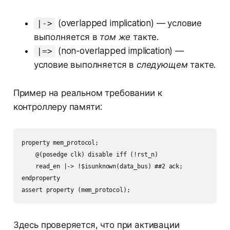
(overlapped implication) — условие
|->
выполняется в
том же
такте.
(non-overlapped implication) —
|=>
условие выполняется в
следующем
такте.
Пример на реальном требовании к
контроллеру памяти:
property mem_protocol;

    @(posedge clk) disable iff (!rst_n)

    read_en |-> !$isunknown(data_bus) ##2 ack;

endproperty

Здесь проверяется, что при активации