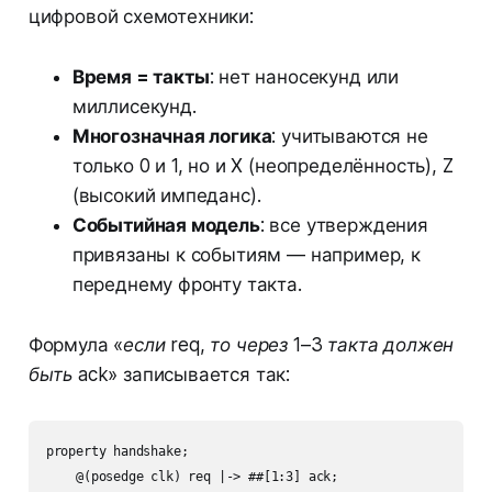
цифровой схемотехники:
Время = такты
: нет наносекунд или
миллисекунд.
Многозначная логика
: учитываются не
только 0 и 1, но и X (неопределённость), Z
(высокий импеданс).
Событийная модель
: все утверждения
привязаны к событиям — например, к
переднему фронту такта.
Формула
«если req, то через 1–3 такта должен
быть ack»
записывается так:
property handshake;

    @(posedge clk) req |-> ##[1:3] ack;
