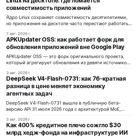
Linux на десктопе: где ломается
совместимость приложений
Ядро Linux сохраняет совместимость десятилетиями,
но приложения на десктопе часто перестают работать
из-за фрагментации окружений и библиотек.
7 авг. 2026 г.
Разработчики обвиняют GNOME и дистрибутивы в
APKUpdater OSS: как работает форк для
создании искусственных барьеров, а пользователи
обновления приложений вне Google Play
платят за это нестабильностью.
APKUpdater OSS — это форк оригинального проекта,
который агрегирует обновления из девяти источников,
включая RuStore и F-Droid. Приложение поддерживает
3 авг. 2026 г.
установку через Session Installer, Root или Shizuku, но
DeepSeek V4-Flash-0731: как 76-кратная
требует ручной проверки безопасности APK и зависит
разница в цене меняет экономику
от качества метаданных в источниках.
агентных задач
DeepSeek V4-Flash-0731 вышла в публичную бета-
версию API 31 июля 2026 года с архитектурой MoE,
контекстным окном 1M+ токенов и ценой ввода $0,14 за
3 авг. 2026 г.
1M токенов. При типичной агентной нагрузке модель
Как 400% кредитное плечо сожгло $30
обходится в $0,0096 за запуск против $0,7324 у Claude
млрд хедж-фонда на инфраструктуре ИИ
Opus 4.8, но уступает в задачах с vision и comp…