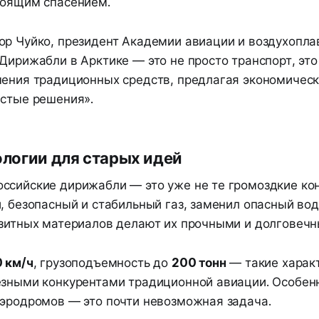
тоящим спасением.
ор Чуйко, президент Академии авиации и воздухопла
Дирижабли в Арктике — это не просто транспорт, это
чения традиционных средств, предлагая экономичес
истые решения».
логии для старых идей
ссийские дирижабли — это уже не те громоздкие ко
, безопасный и стабильный газ, заменил опасный вод
озитных материалов делают их прочными и долговечн
 км/ч
, грузоподъемность до
200 тонн
— такие харак
езными конкурентами традиционной авиации. Особенн
аэродромов — это почти невозможная задача.