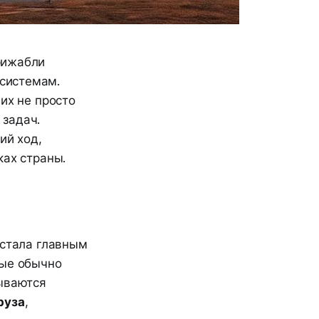
рижабли
системам.
их не просто
 задач.
ий ход,
ках страны.
 стала главным
рые обычно
зываются
руза
,