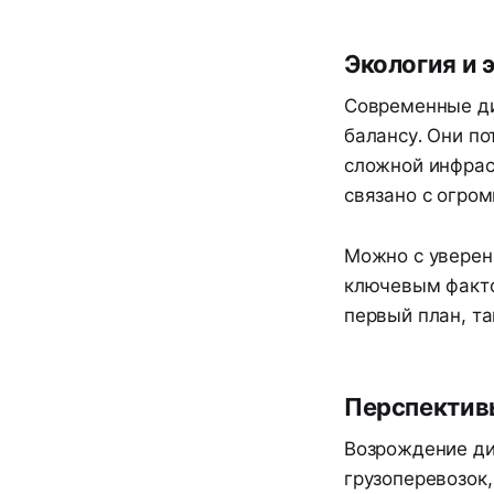
Экология и 
Современные ди
балансу. Они п
сложной инфрас
связано с огром
Можно с уверен
ключевым фактор
первый план, т
Перспективы
Возрождение ди
грузоперевозок