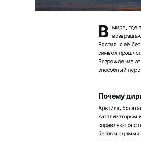
В
мире, где
возвращаю
Россия, с её бе
символ прошлог
Возрождение эти
способный перев
Почему дири
Арктика, богата
катализатором 
справляются с 
беспомощными. 