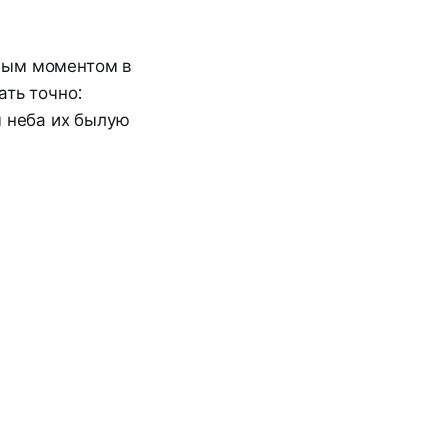
тным моментом в
ать точно:
м неба их былую