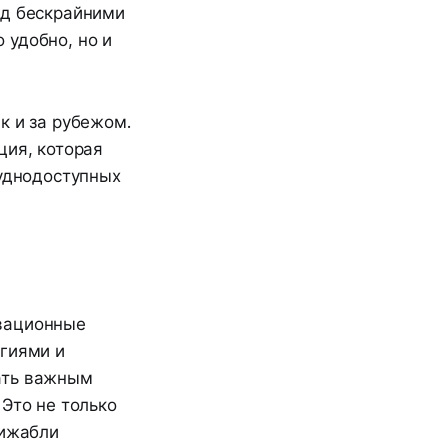
ад бескрайними
 удобно, но и
к и за рубежом.
ция, которая
руднодоступных
овационные
огиями и
ать важным
Это не только
рижабли