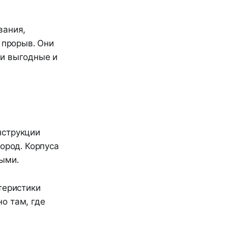
вания,
 прорыв. Они
ки выгодные и
нструкции
ород. Корпуса
ыми.
теристики
о там, где