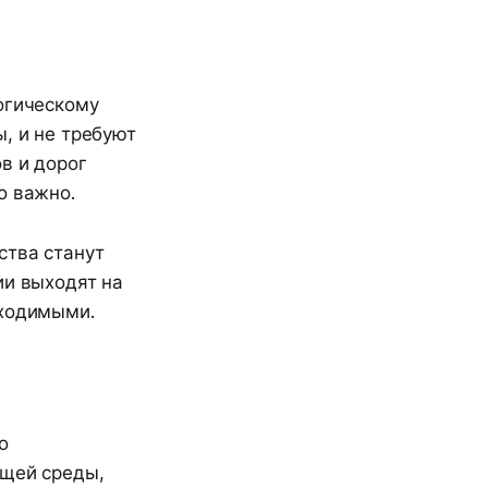
огическому
, и не требуют
в и дорог
о важно.
ства станут
ии выходят на
бходимыми.
о
ющей среды,