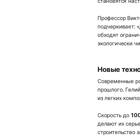
становятся нас
Профессор Викт
подчеркивает: «
обходят ограни
экологически ч
Новые техно
Современные ро
прошлого. Гелий
из легких комп
Скорость до
100
делают их серь
строительство 