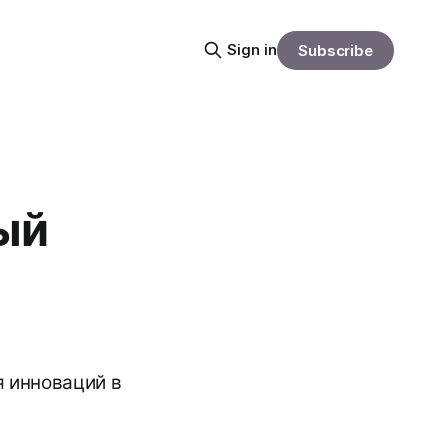
Sign in
Subscribe
ый
 инноваций в