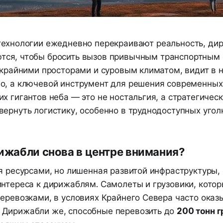
 технологии ежедневно перекраивают реальность, ди
тся, чтобы бросить вызов привычным транспортным 
скрайними просторами и суровым климатом, видит в н
о, а ключевой инструмент для решения современных
х гигантов неба — это не ностальгия, а стратегическ
ернуть логистику, особенно в труднодоступных угол
жабли снова в центре внимания?
я ресурсами, но лишенная развитой инфраструктуры,
интереса к дирижаблям. Самолеты и грузовики, кото
перевозками, в условиях Крайнего Севера часто ока
Дирижабли же, способные перевозить до
200 тонн г