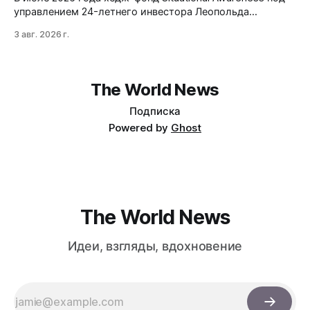
управлением 24-летнего инвестора Леопольда
Ашенбреннера ликвидировал большую часть портфеля,
3 авг. 2026 г.
потеряв $30 млрд за месяц. Причина — маржин-коллы
на фоне падения акций чипов и облачных провайдеров,
купленных с плечом 400%.
The World News
Подписка
Powered by
Ghost
The World News
Идеи, взгляды, вдохновение