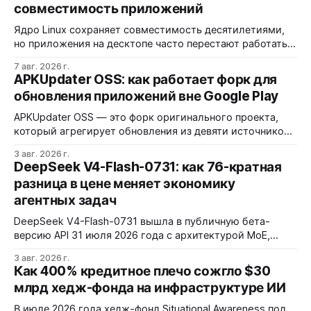
совместимость приложений
Ядро Linux сохраняет совместимость десятилетиями,
но приложения на десктопе часто перестают работать
из-за фрагментации окружений и библиотек.
7 авг. 2026 г.
Разработчики обвиняют GNOME и дистрибутивы в
APKUpdater OSS: как работает форк для
создании искусственных барьеров, а пользователи
обновления приложений вне Google Play
платят за это нестабильностью.
APKUpdater OSS — это форк оригинального проекта,
который агрегирует обновления из девяти источников,
включая RuStore и F-Droid. Приложение поддерживает
3 авг. 2026 г.
установку через Session Installer, Root или Shizuku, но
DeepSeek V4-Flash-0731: как 76-кратная
требует ручной проверки безопасности APK и зависит
разница в цене меняет экономику
от качества метаданных в источниках.
агентных задач
DeepSeek V4-Flash-0731 вышла в публичную бета-
версию API 31 июля 2026 года с архитектурой MoE,
контекстным окном 1M+ токенов и ценой ввода $0,14 за
3 авг. 2026 г.
1M токенов. При типичной агентной нагрузке модель
Как 400% кредитное плечо сожгло $30
обходится в $0,0096 за запуск против $0,7324 у Claude
млрд хедж-фонда на инфраструктуре ИИ
Opus 4.8, но уступает в задачах с vision и comp…
В июле 2026 года хедж-фонд Situational Awareness под