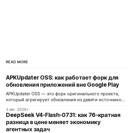
READ MORE
APKUpdater OSS: как работает форк для
обновления приложений вне Google Play
APKUpdater OSS — это форк оригинального проекта,
который агрегирует обновления из девяти источников,
включая RuStore и F-Droid. Приложение поддерживает
3 авг. 2026 г.
установку через Session Installer, Root или Shizuku, но
DeepSeek V4-Flash-0731: как 76-кратная
требует ручной проверки безопасности APK и зависит
разница в цене меняет экономику
от качества метаданных в источниках.
агентных задач