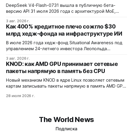
DeepSeek V4-Flash-0731 вышла в публичную бета-
версию API 31 июля 2026 года с архитектурой MoE,
контекстным окном 1M+ токенов и ценой ввода $0,14 за
3 авг. 2026 г.
1M токенов. При типичной агентной нагрузке модель
Как 400% кредитное плечо сожгло $30
обходится в $0,0096 за запуск против $0,7324 у Claude
млрд хедж-фонда на инфраструктуре ИИ
Opus 4.8, но уступает в задачах с vision и comp…
В июле 2026 года хедж-фонд Situational Awareness под
управлением 24-летнего инвестора Леопольда
Ашенбреннера ликвидировал большую часть портфеля,
3 авг. 2026 г.
потеряв $30 млрд за месяц. Причина — маржин-коллы
KNOD: как AMD GPU принимает сетевые
на фоне падения акций чипов и облачных провайдеров,
пакеты напрямую в память без CPU
купленных с плечом 400%.
Новый механизм KNOD в ядре Linux позволяет сетевым
картам записывать пакеты напрямую в память AMD GPU
через DMA-BUF, минуя системную память и
28 июля 2026 г.
центральный процессор. Технология снижает задержки
на 50% и разгружает CPU, но работает только на приём
данных и требует специфической настройки.
The World News
Подписка