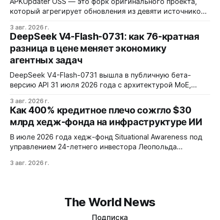
APKUpdater OSS — это форк оригинального проекта,
который агрегирует обновления из девяти источников,
включая RuStore и F-Droid. Приложение поддерживает
3 авг. 2026 г.
установку через Session Installer, Root или Shizuku, но
DeepSeek V4-Flash-0731: как 76-кратная
требует ручной проверки безопасности APK и зависит
разница в цене меняет экономику
от качества метаданных в источниках.
агентных задач
DeepSeek V4-Flash-0731 вышла в публичную бета-
версию API 31 июля 2026 года с архитектурой MoE,
контекстным окном 1M+ токенов и ценой ввода $0,14 за
3 авг. 2026 г.
1M токенов. При типичной агентной нагрузке модель
Как 400% кредитное плечо сожгло $30
обходится в $0,0096 за запуск против $0,7324 у Claude
млрд хедж-фонда на инфраструктуре ИИ
Opus 4.8, но уступает в задачах с vision и comp…
В июле 2026 года хедж-фонд Situational Awareness под
управлением 24-летнего инвестора Леопольда
Ашенбреннера ликвидировал большую часть портфеля,
3 авг. 2026 г.
потеряв $30 млрд за месяц. Причина — маржин-коллы
на фоне падения акций чипов и облачных провайдеров,
купленных с плечом 400%.
The World News
Подписка