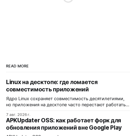
READ MORE
Linux на десктопе: где ломается
совместимость приложений
Ядро Linux сохраняет совместимость десятилетиями,
но приложения на десктопе часто перестают работать
из-за фрагментации окружений и библиотек.
7 авг. 2026 г.
Разработчики обвиняют GNOME и дистрибутивы в
APKUpdater OSS: как работает форк для
создании искусственных барьеров, а пользователи
обновления приложений вне Google Play
платят за это нестабильностью.