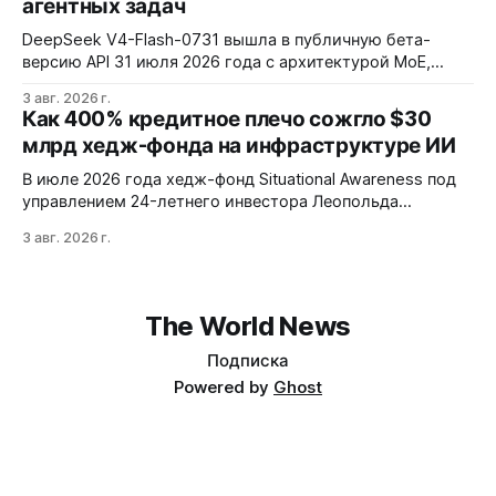
агентных задач
DeepSeek V4-Flash-0731 вышла в публичную бета-
версию API 31 июля 2026 года с архитектурой MoE,
контекстным окном 1M+ токенов и ценой ввода $0,14 за
3 авг. 2026 г.
1M токенов. При типичной агентной нагрузке модель
Как 400% кредитное плечо сожгло $30
обходится в $0,0096 за запуск против $0,7324 у Claude
млрд хедж-фонда на инфраструктуре ИИ
Opus 4.8, но уступает в задачах с vision и comp…
В июле 2026 года хедж-фонд Situational Awareness под
управлением 24-летнего инвестора Леопольда
Ашенбреннера ликвидировал большую часть портфеля,
3 авг. 2026 г.
потеряв $30 млрд за месяц. Причина — маржин-коллы
на фоне падения акций чипов и облачных провайдеров,
купленных с плечом 400%.
The World News
Подписка
Powered by
Ghost