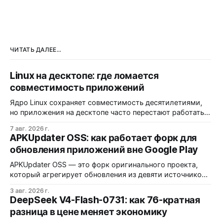
ЧИТАТЬ ДАЛЕЕ...
Linux на десктопе: где ломается
совместимость приложений
Ядро Linux сохраняет совместимость десятилетиями,
но приложения на десктопе часто перестают работать
из-за фрагментации окружений и библиотек.
7 авг. 2026 г.
Разработчики обвиняют GNOME и дистрибутивы в
APKUpdater OSS: как работает форк для
создании искусственных барьеров, а пользователи
обновления приложений вне Google Play
платят за это нестабильностью.
APKUpdater OSS — это форк оригинального проекта,
который агрегирует обновления из девяти источников,
включая RuStore и F-Droid. Приложение поддерживает
3 авг. 2026 г.
установку через Session Installer, Root или Shizuku, но
DeepSeek V4-Flash-0731: как 76-кратная
требует ручной проверки безопасности APK и зависит
разница в цене меняет экономику
от качества метаданных в источниках.