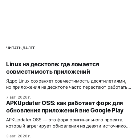
ЧИТАТЬ ДАЛЕЕ...
Linux на десктопе: где ломается
совместимость приложений
Ядро Linux сохраняет совместимость десятилетиями,
но приложения на десктопе часто перестают работать
из-за фрагментации окружений и библиотек.
7 авг. 2026 г.
Разработчики обвиняют GNOME и дистрибутивы в
APKUpdater OSS: как работает форк для
создании искусственных барьеров, а пользователи
обновления приложений вне Google Play
платят за это нестабильностью.
APKUpdater OSS — это форк оригинального проекта,
который агрегирует обновления из девяти источников,
включая RuStore и F-Droid. Приложение поддерживает
3 авг. 2026 г.