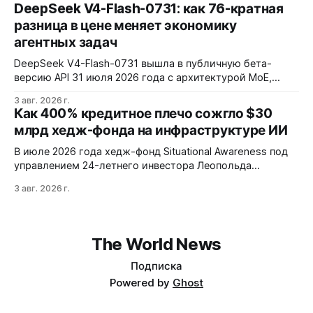
установку через Session Installer, Root или Shizuku, но
DeepSeek V4-Flash-0731: как 76-кратная
требует ручной проверки безопасности APK и зависит
разница в цене меняет экономику
от качества метаданных в источниках.
агентных задач
DeepSeek V4-Flash-0731 вышла в публичную бета-
версию API 31 июля 2026 года с архитектурой MoE,
контекстным окном 1M+ токенов и ценой ввода $0,14 за
3 авг. 2026 г.
1M токенов. При типичной агентной нагрузке модель
Как 400% кредитное плечо сожгло $30
обходится в $0,0096 за запуск против $0,7324 у Claude
млрд хедж-фонда на инфраструктуре ИИ
Opus 4.8, но уступает в задачах с vision и comp…
В июле 2026 года хедж-фонд Situational Awareness под
управлением 24-летнего инвестора Леопольда
Ашенбреннера ликвидировал большую часть портфеля,
3 авг. 2026 г.
потеряв $30 млрд за месяц. Причина — маржин-коллы
на фоне падения акций чипов и облачных провайдеров,
купленных с плечом 400%.
The World News
Подписка
Powered by
Ghost