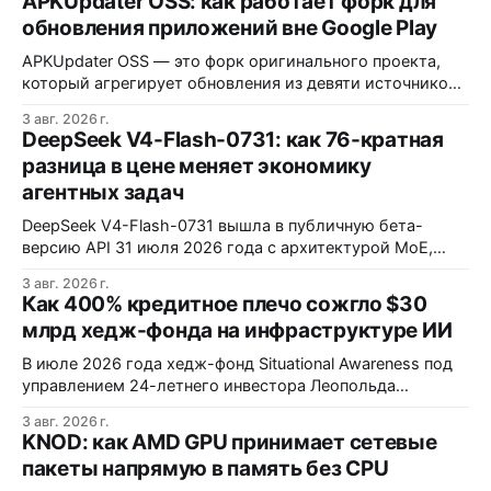
APKUpdater OSS: как работает форк для
обновления приложений вне Google Play
APKUpdater OSS — это форк оригинального проекта,
который агрегирует обновления из девяти источников,
включая RuStore и F-Droid. Приложение поддерживает
3 авг. 2026 г.
установку через Session Installer, Root или Shizuku, но
DeepSeek V4-Flash-0731: как 76-кратная
требует ручной проверки безопасности APK и зависит
разница в цене меняет экономику
от качества метаданных в источниках.
агентных задач
DeepSeek V4-Flash-0731 вышла в публичную бета-
версию API 31 июля 2026 года с архитектурой MoE,
контекстным окном 1M+ токенов и ценой ввода $0,14 за
3 авг. 2026 г.
1M токенов. При типичной агентной нагрузке модель
Как 400% кредитное плечо сожгло $30
обходится в $0,0096 за запуск против $0,7324 у Claude
млрд хедж-фонда на инфраструктуре ИИ
Opus 4.8, но уступает в задачах с vision и comp…
В июле 2026 года хедж-фонд Situational Awareness под
управлением 24-летнего инвестора Леопольда
Ашенбреннера ликвидировал большую часть портфеля,
3 авг. 2026 г.
потеряв $30 млрд за месяц. Причина — маржин-коллы
KNOD: как AMD GPU принимает сетевые
на фоне падения акций чипов и облачных провайдеров,
пакеты напрямую в память без CPU
купленных с плечом 400%.