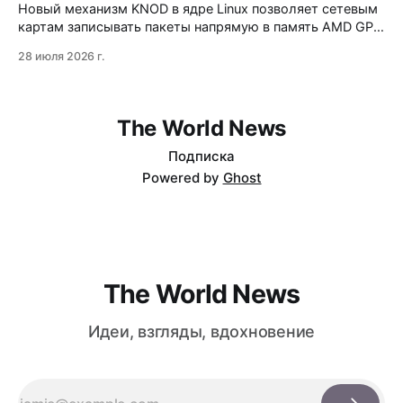
Новый механизм KNOD в ядре Linux позволяет сетевым
картам записывать пакеты напрямую в память AMD GPU
через DMA-BUF, минуя системную память и
28 июля 2026 г.
центральный процессор. Технология снижает задержки
на 50% и разгружает CPU, но работает только на приём
данных и требует специфической настройки.
The World News
Подписка
Powered by
Ghost
The World News
Идеи, взгляды, вдохновение