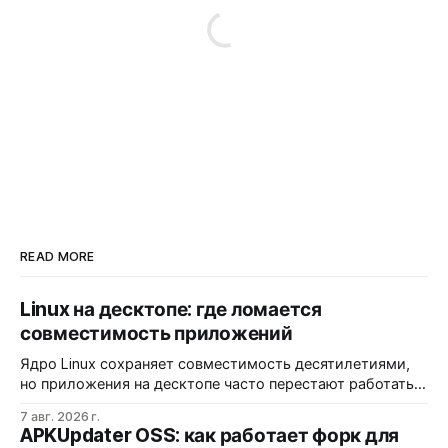
READ MORE
Linux на десктопе: где ломается
совместимость приложений
Ядро Linux сохраняет совместимость десятилетиями,
но приложения на десктопе часто перестают работать
из-за фрагментации окружений и библиотек.
7 авг. 2026 г.
Разработчики обвиняют GNOME и дистрибутивы в
APKUpdater OSS: как работает форк для
создании искусственных барьеров, а пользователи