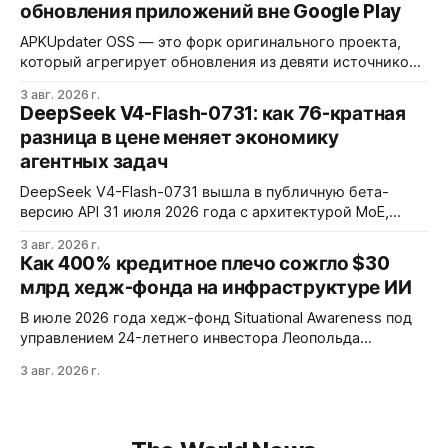
обновления приложений вне Google Play
платят за это нестабильностью.
APKUpdater OSS — это форк оригинального проекта,
который агрегирует обновления из девяти источников,
включая RuStore и F-Droid. Приложение поддерживает
3 авг. 2026 г.
установку через Session Installer, Root или Shizuku, но
DeepSeek V4-Flash-0731: как 76-кратная
требует ручной проверки безопасности APK и зависит
разница в цене меняет экономику
от качества метаданных в источниках.
агентных задач
DeepSeek V4-Flash-0731 вышла в публичную бета-
версию API 31 июля 2026 года с архитектурой MoE,
контекстным окном 1M+ токенов и ценой ввода $0,14 за
3 авг. 2026 г.
1M токенов. При типичной агентной нагрузке модель
Как 400% кредитное плечо сожгло $30
обходится в $0,0096 за запуск против $0,7324 у Claude
млрд хедж-фонда на инфраструктуре ИИ
Opus 4.8, но уступает в задачах с vision и comp…
В июле 2026 года хедж-фонд Situational Awareness под
управлением 24-летнего инвестора Леопольда
Ашенбреннера ликвидировал большую часть портфеля,
3 авг. 2026 г.
потеряв $30 млрд за месяц. Причина — маржин-коллы
на фоне падения акций чипов и облачных провайдеров,
купленных с плечом 400%.