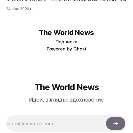
and coreutils promise security but deliver mixed results.
24 апр. 2026 г.
TPM encryption and ARM64 support arrive, but hidden
tradeoffs (Secure Boot conflicts, legacy app breakage)
make this release m…
The World News
Подписка
Powered by
Ghost
The World News
Идеи, взгляды, вдохновение