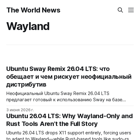
The World News
Wayland
Ubuntu Sway Remix 26.04 LTS: что
обещает и чем рискует неофициальный
дистрибутив
Неофициальный Ubuntu Sway Remix 26.04 LTS
предлагает готовый к использованию Sway на базе
Ubuntu LTS без Snap и с поддержкой ARM и NVIDIA. Но
3 июня 2026 г.
поддержка проекта может завершиться уже в ноябре
Ubuntu 26.04 LTS: Why Wayland-Only and
2026 года, и пользователям стоит готовиться к
Rust Tools Aren’t the Full Story
миграции.
Ubuntu 26.04 LTS drops X11 support entirely, forcing users
to adapt to Wayland—while Rust-based tools like sudo-rs