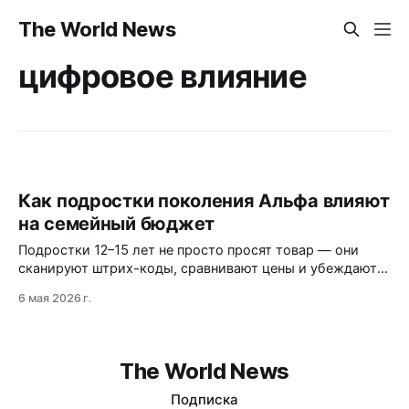
The World News
цифровое влияние
Как подростки поколения Альфа влияют
на семейный бюджет
Подростки 12–15 лет не просто просят товар — они
сканируют штрих-коды, сравнивают цены и убеждают
родителей. 65% детей сами составляют списки
6 мая 2026 г.
покупок, а 47% изучают состав продуктов. Бренды
теряют связь с этой аудиторией, если не адаптируются
к новым правилам.
The World News
Подписка