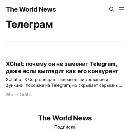
The World News
Телеграм
XChat: почему он не заменит Telegram,
даже если выглядит как его конкурент
XChat от X Corp обещает сквозное шифрование и
функции, похожие на Telegram, но скрывает серьезные
проблемы: ключи хранятся на серверах компании,
25 апр. 2026 г.
доступ в России заблокирован, а Android-версия так и
не вышла. Эксперты не рекомендуют доверять ему
конфиденциальную информацию.
The World News
Подписка