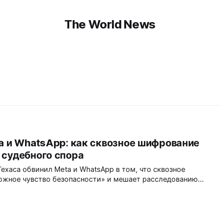
The World News
a и WhatsApp: как сквозное шифрование
 судебного спора
ехаса обвинил Meta и WhatsApp в том, что сквозное
ожное чувство безопасности» и мешает расследованию
ит под угрозу принцип «приватности по умолчанию» и
кать баланс между безопасностью пользователей и