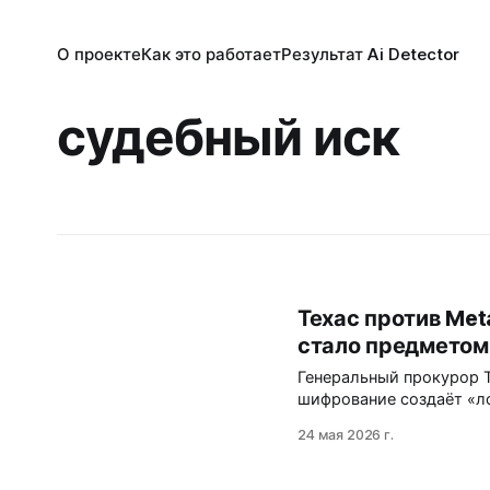
О проекте
Как это работает
Результат Ai Detector
судебный иск
Техас против Met
стало предметом
Генеральный прокурор Т
шифрование создаёт «л
преступлений. Иск став
24 мая 2026 г.
заставляет компании ис
требованиями…