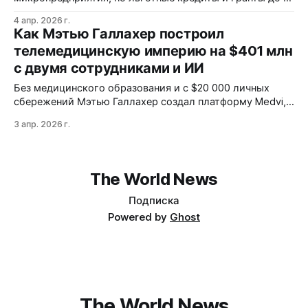
млрд рублей рассчитаны на тех, кто уже вырос. Для
4 апр. 2026 г.
остальных остаются только высокие проценты,
Как Мэтью Галлахер построил
бюрократия и риск закрыться в первый год. Почему
телемедицинскую империю на $401 млн
система поддержки не работает на рост, а только на
с двумя сотрудниками и ИИ
выживание?
Без медицинского образования и с $20 000 личных
сбережений Мэтью Галлахер создал платформу Medvi,
которая за 18 месяцев достигла $401 млн выручки и
3 апр. 2026 г.
250 000 клиентов. Ключ к успеху — автоматизация с
помощью ИИ и партнёрства вместо собственных
отделов. Как это работает и какие риски таит такая
модель?
The World News
Подписка
Powered by
Ghost
The World News