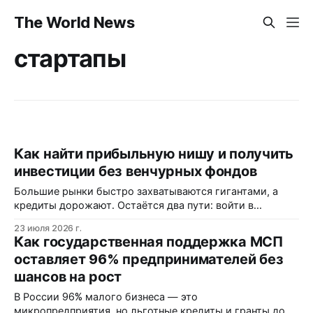
The World News
стартапы
Как найти прибыльную нишу и получить
инвестиции без венчурных фондов
Большие рынки быстро захватываются гигантами, а
кредиты дорожают. Остаётся два пути: войти в
подсегмент с высокой маржой или выбрать нишу,
23 июля 2026 г.
которую все игнорируют. Деньги для стартапов сегодня
Как государственная поддержка МСП
приходят не от фондов, а от синдикатов бизнес-ангелов.
оставляет 96% предпринимателей без
шансов на рост
В России 96% малого бизнеса — это
микропредприятия, но льготные кредиты и гранты до 2