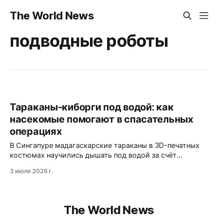
The World News
подводные роботы
Тараканы-киборги под водой: как
насекомые помогают в спасательных
операциях
В Сингапуре мадагаскарские тараканы в 3D-печатных
костюмах научились дышать под водой за счёт
химической реакции. Прототип уже показывает
3 июля 2026 г.
скорость до 78 мм/с и трёхчасовую автономность, но
остаются вопросы герметичности и биологических
рисков.
The World News