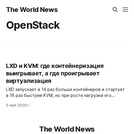
The World News
OpenStack
LXD и KVM: где контейнеризация
выигрывает, а где проигрывает
виртуализация
LXD запускает в 14 раз больше контейнеров и стартует
в 16 раз быстрее KVM, но при росте нагрузки его
преимущества тают. Контейнеры делят ядро хоста, а
5 мая 2026 г.
ВМ изолированы аппаратно — выбор зависит от
архитектуры и типа задач.
The World News