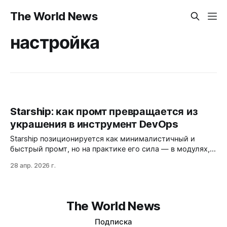
The World News
настройка
Starship: как промт превращается из
украшения в инструмент DevOps
Starship позиционируется как минималистичный и
быстрый промт, но на практике его сила — в модулях,
которые предотвращают ошибки в Kubernetes, AWS и
28 апр. 2026 г.
Git. Почему разработчики остаются за ним, несмотря на
сложности настройки и задержки в больших
репозиториях?
The World News
Подписка