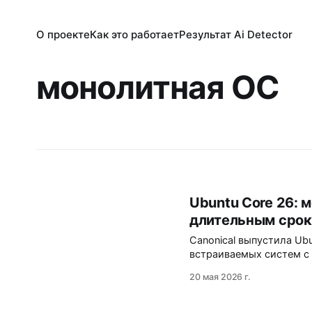
О проекте
Как это работает
Результат Ai Detector
монолитная ОС
Ubuntu Core 26: 
длительным сро
Canonical выпустила U
встраиваемых систем с 
атомарные обновления 
20 мая 2026 г.
медицинского оборудов