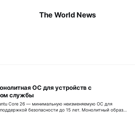
The World News
монолитная ОС для устройств с
ком службы
buntu Core 26 — минимальную неизменяемую ОС для
поддержкой безопасности до 15 лет. Монолитный образ,
и аппаратная защита ключей делают её подходящей для
ания, промышленных контроллеров и сетевых шлюзов.