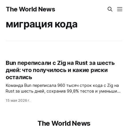
The World News
миграция кода
Bun переписали с Zig на Rust за шесть
дней: что получилось и какие риски
остались
Команда Bun переписала 960 тысяч строк кода с Zig на
Rust за шесть дней, сохранив 99,8% тестов и уменьшив
бинарник на 3–8 МБ. Но проект унаследовал 13 044
15 мая 2026 г.
блока unsafe, что ставит под вопрос обещания Rust о
безопасности.
The World News