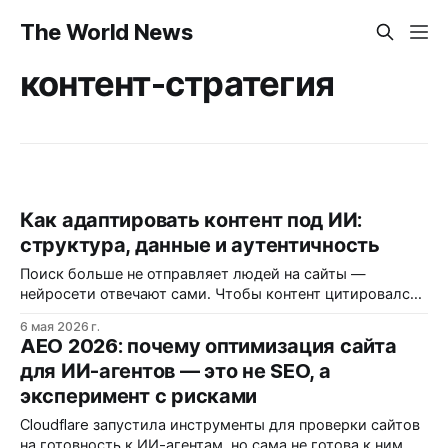
The World News
контент-стратегия
Как адаптировать контент под ИИ:
структура, данные и аутентичность
Поиск больше не отправляет людей на сайты —
нейросети отвечают сами. Чтобы контент цитировался
ИИ, недостаточно SEO: нужна структура под чанки,
6 мая 2026 г.
оригинальные данные и доказательная база. Пример
AEO 2026: почему оптимизация сайта
портала недвижимости с ростом трафика на 1141%
для ИИ-агентов — это не SEO, а
после переработки страниц.
эксперимент с рисками
Cloudflare запустила инструменты для проверки сайтов
на готовность к ИИ-агентам, но сама не готова к ним —