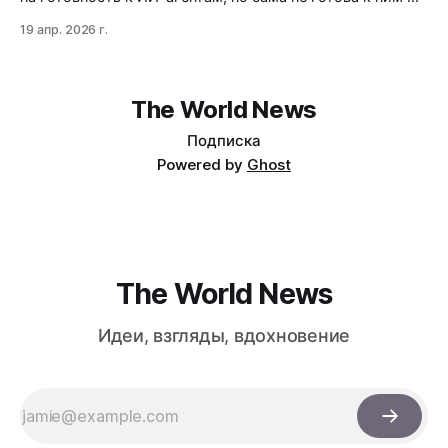
и это лишь часть проблем. AEO требует новых правил
19 апр. 2026 г.
(SSR/SSG, robots.txt для 30+ ботов, FAQ-страницы с 30
вопросами), но ни один крупный провайдер ИИ не
поддерживает ключевые стандарты. Как не…
The World News
Подписка
Powered by
Ghost
The World News
Идеи, взгляды, вдохновение