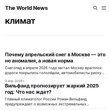
The World News
климат
Почему апрельский снег в Москве — это
не аномалия, а новая норма
Снегопад в апреле 2026 года застал Москву врасплох:
дороги покрылись гололёдом, автомобилисты рискуют
на летней резине, а горожане достают зимнюю одежду
9 апр. 2026 г.
из шкафов. Климат становится непредсказуемым, а
Вильфанд прогнозирует жаркий 2025
городская инфраструктура не успевает адаптироваться
год: Что нас ждет?
к резким перепадам температур и осадкам. В чём…
Главный климатолог России Роман Вильфанд
предупреждает о возможных экстремальных
температурах в 2025 году.