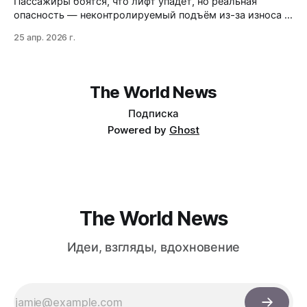
Пассажиры боятся, что лифт упадёт, но реальная
опасность — неконтролируемый подъём из-за износа и
халатного обслуживания. Старые системы не
25 апр. 2026 г.
защищены от движения вверх, а ловители,
рассчитанные на падение, здесь бесполезны. Как
распознать тревожные сигналы и что делать, если лифт
ведёт себя странно?
The World News
Подписка
Powered by
Ghost
The World News
Идеи, взгляды, вдохновение