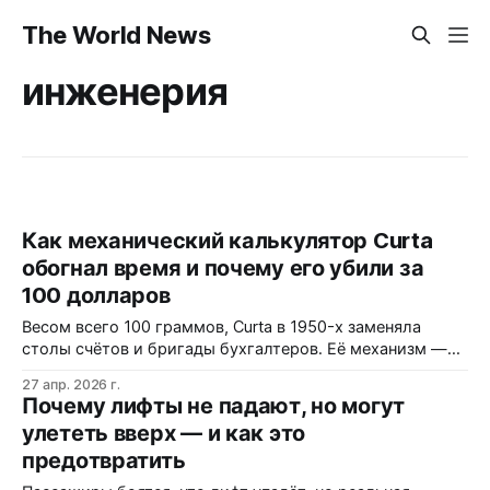
The World News
инженерия
Как механический калькулятор Curta
обогнал время и почему его убили за
100 долларов
Весом всего 100 граммов, Curta в 1950-х заменяла
столы счётов и бригады бухгалтеров. Её механизм —
девять подвижных спиц и ступенчатый барабан —
27 апр. 2026 г.
позволял умножать числа двумя поворотами рукоятки.
Почему лифты не падают, но могут
Но когда электронные калькуляторы подешевели до
улететь вверх — и как это
сотни долларов, Curta стала реликтом эпохи, где
предотвратить
точност…