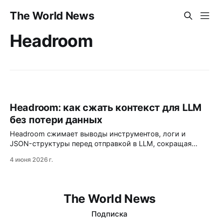
The World News
Headroom
Headroom: как сжать контекст для LLM
без потери данных
Headroom сжимает выводы инструментов, логи и
JSON-структуры перед отправкой в LLM, сокращая
токены на 60–95% без потери точности. Работает как
4 июня 2026 г.
прокси, библиотека или обёртка для агентов и
поддерживает обратимое сжатие через локальный кэш.
The World News
Подписка