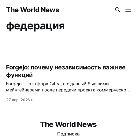
The World News
федерация
Forgejo: почему независимость важнее
функций
Forgejo — это форк Gitea, созданный бывшими
мейнтейнерами после передачи проекта коммерческой
компании. Он предлагает не просто альтернативу, а
27 апр. 2026 г.
гарантированную независимость от корпоративного
контроля, что делает его привлекательным для команд,
ценящих свободу и децентрализацию. Однако за эту
незав…
The World News
Подписка