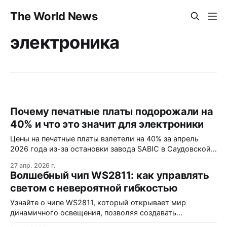
The World News
электроника
Почему печатные платы подорожали на
40% и что это значит для электроники
Цены на печатные платы взлетели на 40% за апрель
2026 года из-за остановки завода SABIC в Саудовской
Аравии, который обеспечивал 70% мировых поставок
27 апр. 2026 г.
ключевого материала. Дефицит стекловолокна и
Волшебный чип WS2811: как управлять
медной фольги, а также блокировка морских путей
светом с невероятной гибкостью
через Персидский залив создали структурный разрыв в
цепо…
Узнайте о чипе WS2811, который открывает мир
динамичного освещения, позволяя создавать
потрясающие световые эффекты с высокой точностью.