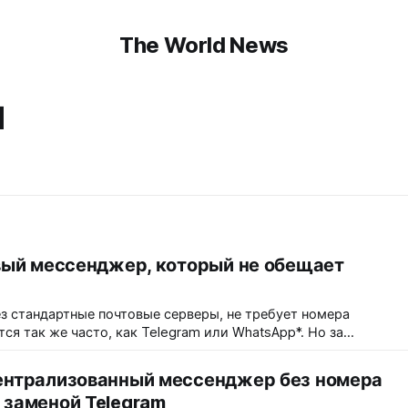
The World News
я
овый мессенджер, который не обещает
рез стандартные почтовые серверы, не требует номера
ся так же часто, как Telegram или WhatsApp*. Но за
атить: задержки доставки, зависимость от антиспам-
реального времени.
централизованный мессенджер без номера
 заменой Telegram