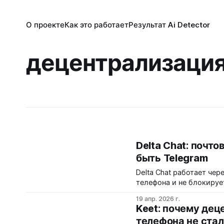
О проекте
Как это работает
Результат Ai Detector
децентрализаци
Delta Chat: почт
быть Telegram
Delta Chat работает че
телефона и не блокирует
удобство приходится пл
19 апр. 2026 г.
фильтров и отсутствие 
Keet: почему де
телефона не стал