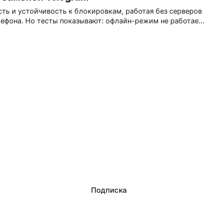
ть и устойчивость к блокировкам, работая без серверов
лефона. Но тесты показывают: офлайн-режим не работает,
тройствами сложна, а отсутствие стикеров и облачного
обным для повседневного использования. Это не зам…
Подписка