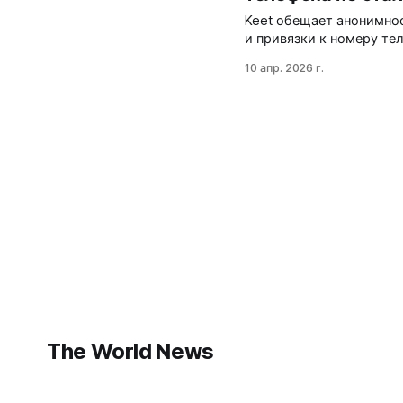
Keet обещает анонимнос
и привязки к номеру те
синхронизация между ус
10 апр. 2026 г.
бэкапа делает его неуд
The World News