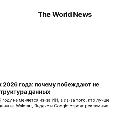
The World News
 2026 года: почему побеждают не
структура данных
году не меняется из-за ИИ, а из-за того, кто лучше
данные. Walmart, Яндекс и Google строят рекламные
руктуру, а не как маркетинговый инструмент. Если у вас
 от поиска до возврата товара, даже самая современная…