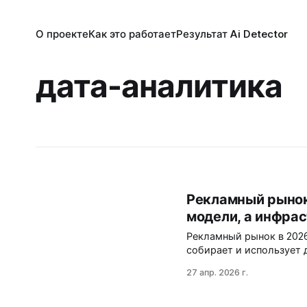
О проекте
Как это работает
Результат Ai Detector
дата-аналитика
Рекламный рынок
модели, а инфра
Рекламный рынок в 2026 
собирает и использует 
экосистемы как инфраст
27 апр. 2026 г.
нет сквозной аналитики