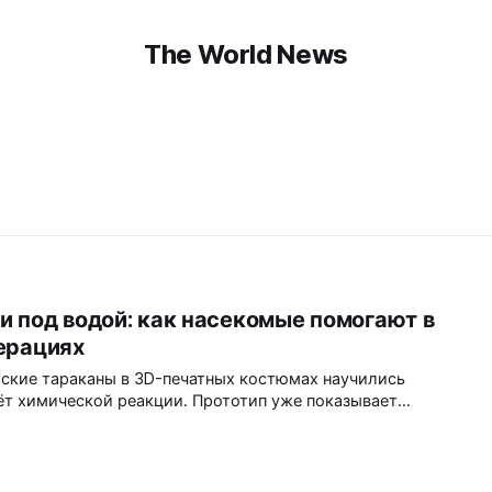
The World News
 под водой: как насекомые помогают в
ерациях
рские тараканы в 3D-печатных костюмах научились
ёт химической реакции. Прототип уже показывает
трёхчасовую автономность, но остаются вопросы
ических рисков.