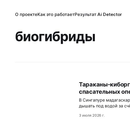
О проекте
Как это работает
Результат Ai Detector
биогибриды
Тараканы-киборги
спасательных оп
В Сингапуре мадагаска
дышать под водой за сч
скорость до 78 мм/с и 
3 июля 2026 г.
герметичности и биолог