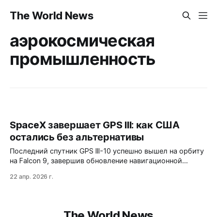
The World News
аэрокосмическая
промышленность
SpaceX завершает GPS III: как США
остались без альтернативы
Последний спутник GPS III-10 успешно вышел на орбиту
на Falcon 9, завершив обновление навигационной
группировки США. Но за этим успехом скрывается
22 апр. 2026 г.
тревожный факт: теперь все критические запуски
зависят от одной компании. Vulcan ULA и New Glenn Blue
Origin отстают, а SpaceX уже готовит переход к Sta…
The World News