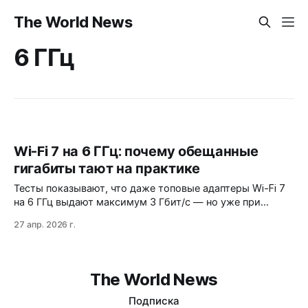
The World News
6 ГГц
Wi-Fi 7 на 6 ГГц: почему обещанные
гигабиты тают на практике
Тесты показывают, что даже топовые адаптеры Wi-Fi 7
на 6 ГГц выдают максимум 3 Гбит/с — но уже при
повороте пользователя или перегородке скорость
27 апр. 2026 г.
падает вдвое. Проблемы совместимости, перегрев
оборудования и российские ограничения делают
технологию бесполезной для большинства. Когда она
действитель…
The World News
Подписка